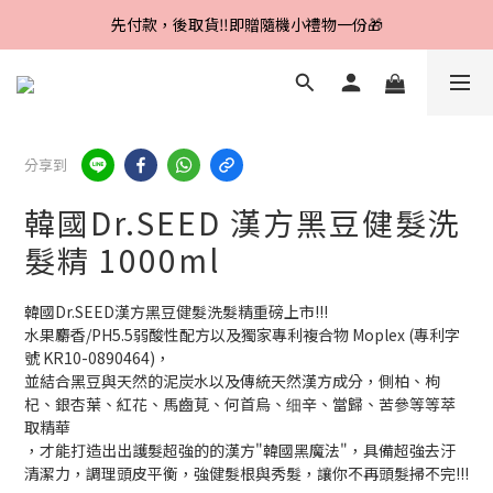
Line好友招募中，首購、回購皆贈100元
先付款，後取貨‼️即贈隨機小禮物一份🎁
Line好友招募中，首購、回購皆贈100元
分享到
韓國Dr.SEED 漢方黑豆健髮洗
髮精 1000ml
韓國Dr.SEED漢方黑豆健髮洗髮精重磅上市!!!
水果麝香/PH5.5弱酸性配方以及獨家專利複合物 Moplex (專利字
號 KR10-0890464)，
並結合黑豆與天然的泥炭水以及傳統天然漢方成分，側柏、枸
杞、銀杏葉、紅花、馬齒莧、何首烏、细辛、當歸、苦參等等萃
取精華
，才能打造出出護髮超強的的漢方"韓國黑魔法"，具備超強去汙
清潔力，調理頭皮平衡，強健髮根與秀髮，讓你不再頭髮掃不完!!!