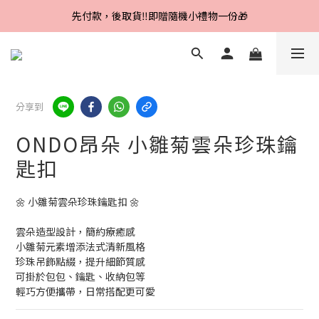
Line好友招募中，首購、回購皆贈100元
先付款，後取貨‼️即贈隨機小禮物一份🎁
Line好友招募中，首購、回購皆贈100元
分享到
ONDO昂朵 小雛菊雲朵珍珠鑰
匙扣
🌼 小雛菊雲朵珍珠鑰匙扣 🌼
雲朵造型設計，簡約療癒感
小雛菊元素增添法式清新風格
珍珠吊飾點綴，提升細節質感
可掛於包包、鑰匙、收納包等
輕巧方便攜帶，日常搭配更可愛