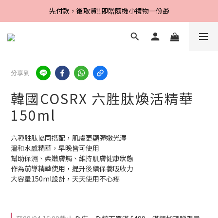
Line好友招募中，首購、回購皆贈100元
先付款，後取貨‼️即贈隨機小禮物一份🎁
Line好友招募中，首購、回購皆贈100元
分享到
韓國COSRX 六胜肽煥活精華
150ml
六種胜肽協同搭配，肌膚更顯彈嫩光澤
溫和水感精華，早晚皆可使用
幫助保濕、柔嫩膚觸、維持肌膚健康狀態
作為前導精華使用，提升後續保養吸收力
大容量150ml設計，天天使用不心疼