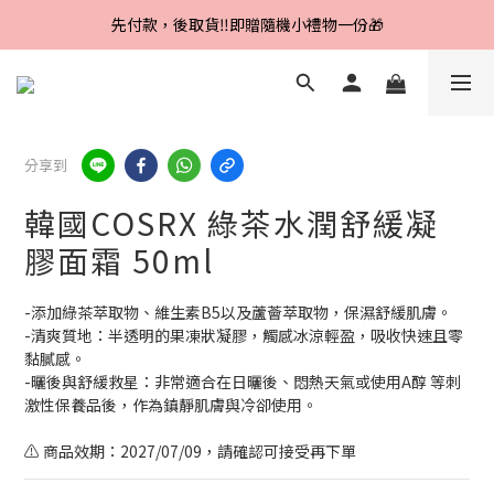
Line好友招募中，首購、回購皆贈100元
先付款，後取貨‼️即贈隨機小禮物一份🎁
Line好友招募中，首購、回購皆贈100元
分享到
韓國COSRX 綠茶水潤舒緩凝
膠面霜 50ml
-添加綠茶萃取物、維生素B5以及蘆薈萃取物，保濕舒緩肌膚。
-清爽質地：半透明的果凍狀凝膠，觸感冰涼輕盈，吸收快速且零
黏膩感。
-曬後與舒緩救星：非常適合在日曬後、悶熱天氣或使用A醇 等刺
激性保養品後，作為鎮靜肌膚與冷卻使用。
⚠️ 商品效期：2027/07/09，請確認可接受再下單