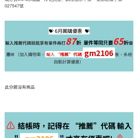
027547號
💝 6月團購優惠 💝
87
65
折 單件等同只要
折
輸入推薦代碼就能享有單件再打
優
gm2106
惠!!!
（加入購物車，
輸入 “
推薦”代碼
後，系統
自動計算優惠）
此分類沒有商品
⚠
結帳時，記得在 “推薦”代碼 輸入
⚠