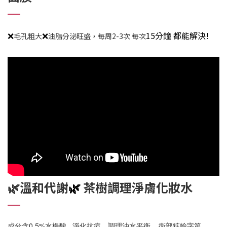
❌
❌
15分鐘 都能解決!
毛孔粗大
油脂分泌旺盛，每周2-3次 每次
🌿溫和代謝
🌿
茶樹調理淨膚
化妝水
成分含0.5%水楊酸 淨化抗痘、調理
油水平衡
衛部粧輸字第