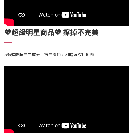
💖超級明星商品💖 擦掉不完美
5%煙酰胺亮白成分，提亮膚色，和暗沉說掰掰👋