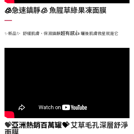
🧊
急速鎮靜🧊 魚腥草綠果凍面膜
✨
超有感👍
✨新品
舒緩肌膚、保濕鎮靜
曬後肌膚救星就是它
💝
亞洲熱銷百萬罐💝
艾草毛孔深層舒淨
面膜