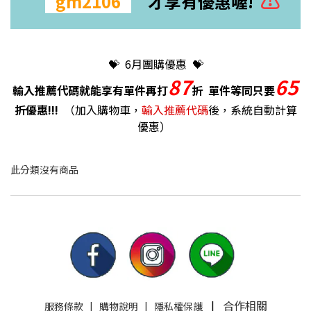
"
gm2106
" 才享有優惠喔!
💝 6月團購優惠 💝
87
65
輸入推薦代碼就能享有單件再打
折 單件等同只要
折
優惠!!!
（加入購物車，
輸入推薦代碼
後，系統自動計算
優惠）
此分類沒有商品
|
合作相關
服務條款
|
購物說明
|
隱私權保護