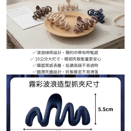
✅
波浪線條設計，簡約中帶有時髦感
✅
10公分大尺寸，穩固夾取髮量更安心
✅
霧面質感表層，低調高級不易過時
✅
圓潤夾齒設計，抓髮穩定不易滑落