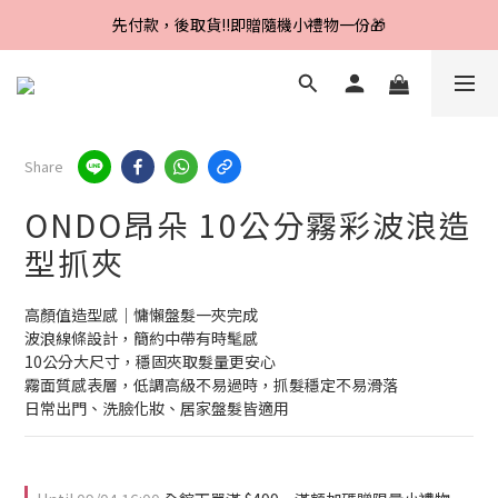
Line好友招募中，首購、回購皆贈100元
先付款，後取貨‼️即贈隨機小禮物一份🎁
Line好友招募中，首購、回購皆贈100元
Share
ONDO昂朵 10公分霧彩波浪造
型抓夾
高顏值造型感｜慵懶盤髮一夾完成
波浪線條設計，簡約中帶有時髦感
10公分大尺寸，穩固夾取髮量更安心
霧面質感表層，低調高級不易過時，抓髮穩定不易滑落
日常出門、洗臉化妝、居家盤髮皆適用