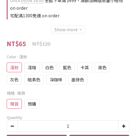
Until
09/04 16:00
全館下單滿 $499，滿額加碼贈限量小禮物
on order
宅配滿1300免運 on order
Show more
NT$65
NT$120
Color
: 淺粉
淺粉
淺咖
白色
藍色
卡其
黑色
灰色
暗紫色
深咖啡
墨綠色
規格
: 現貨
現貨
預購
Quantity