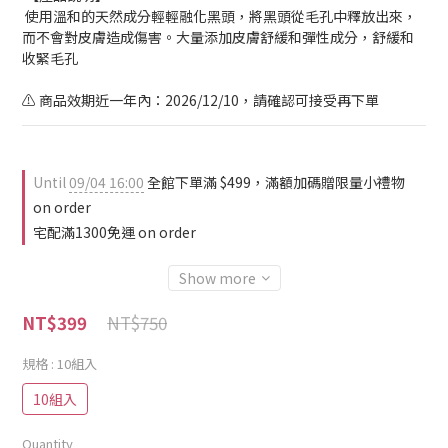
 使用溫和的天然成分輕輕融化黑頭，將黑頭從毛孔中釋放出來，
而不會對皮膚造成傷害。大量添加皮膚舒緩和彈性成分，舒緩和
收緊毛孔
⚠️ 商品效期近一年內：2026/12/10，請確認可接受再下單
Until
09/04 16:00
全館下單滿 $499，滿額加碼贈限量小禮物
on order
宅配滿1300免運 on order
Show more
NT$750
NT$399
規格
: 10組入
10組入
Quantity