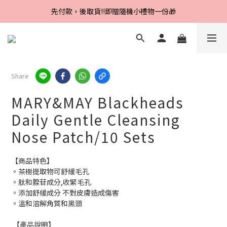
Line好友招募中，首購、回購皆贈100元
Line好友招募中，首購、回購皆贈100元
先付款，後取貨‼️即贈隨機小禮物一份🎁
Line好友招募中，首購、回購皆贈100元
Share
MARY&MAY Blackheads
Daily Gentle Cleansing
Nose Patch/10 Sets
【商品特色】 
。茶樹提取物可舒緩毛孔
。肽和腺苷成分,收緊毛孔
。添加舒緩成分 不對皮膚造成傷害 
。溫和溶解角質和黑頭
 【產品說明】