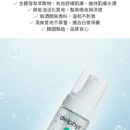
✅ 含積雪草萃取物，有效舒緩肌膚，維持肌膚水潤
✅ 微氣泡活化質地，幫助吸收與滲透
✅ 無酒精無香料，溫和不刺激
✅ 清爽質地不厚重，適合日常保養
✅ 韓國製造，品質安心