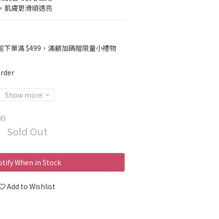
底，肌膚更滑順透亮
館下單滿 $499，滿額加碼贈限量小禮物
rder
Show more
80
Sold Out
tify When in Stock
Add to Wishlist