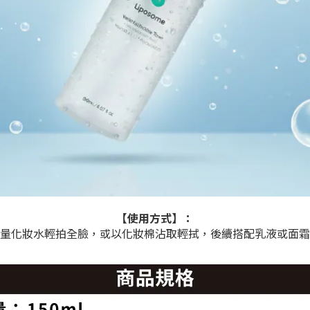
【使用方式】：
量化妝水輕拍全臉，或以化妝棉沾取輕拭，後續搭配乳液或面霜