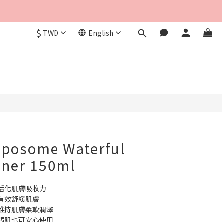
$
TWD
English
iposome Waterful
oner 150ml
助活化肌膚吸收力
有效舒緩肌膚
，維持肌膚柔軟潤澤
敏弱肌也可安心使用