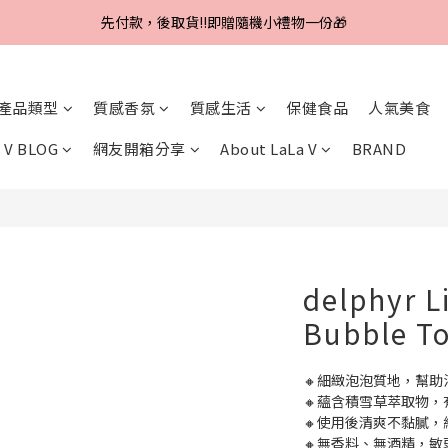
Line好友招募中，首購、回購皆贈100元
先付款，後取貨‼️即贈隨機小禮物一份🎁
Line好友招募中，首購、回購皆贈100元
產品類型
質感香氛
質感生活
保健食品
人氣美食
 V BLOG
網友開箱分享
About LaLa V
BRAND
delphyr L
Bubble T
🔸細緻泡泡質地，幫
🔸蘊含積雪草萃取物，
🔸使用後清爽不黏膩
🔸無香料、無酒精，