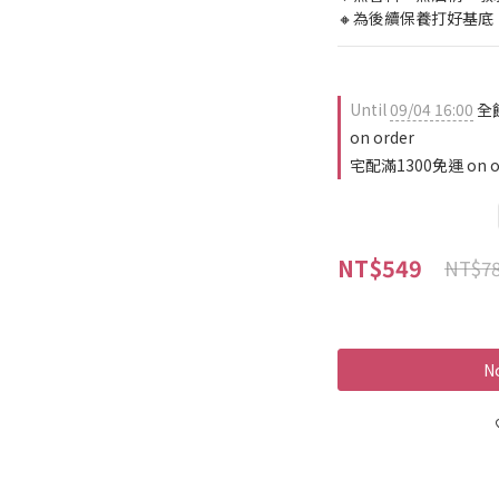
🔸為後續保養打好基
Until
09/04 16:00
全
on order
宅配滿1300免運 on o
NT$549
NT$7
No