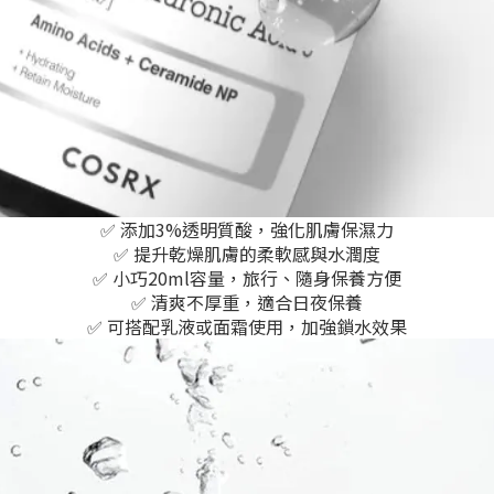
✅ 添加3%透明質酸，強化肌膚保濕力
✅ 提升乾燥肌膚的柔軟感與水潤度
✅ 小巧20ml容量，旅行、隨身保養方便
✅ 清爽不厚重，適合日夜保養
✅ 可搭配乳液或面霜使用，加強鎖水效果