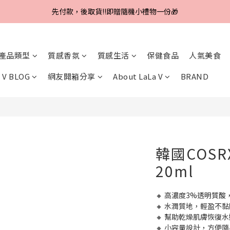
Line好友招募中，首購、回購皆贈100元
先付款，後取貨‼️即贈隨機小禮物一份🎁
Line好友招募中，首購、回購皆贈100元
產品類型
質感香氛
質感生活
保健食品
人氣美食
 V BLOG
網友開箱分享
About LaLa V
BRAND
韓國COS
20ml
🔸 高濃度3%透明質
🔸 水潤質地，輕盈不黏
🔸 幫助乾燥肌膚恢復
🔸 小容量設計，方便