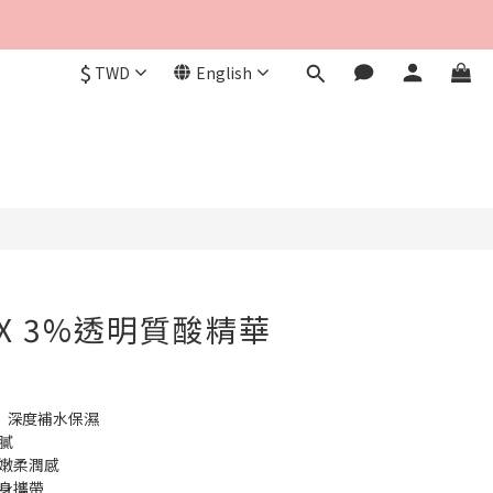
$
TWD
English
BUY NOW
RX 3%透明質酸精華
酸，深度補水保濕
膩
水嫩柔潤感
隨身攜帶