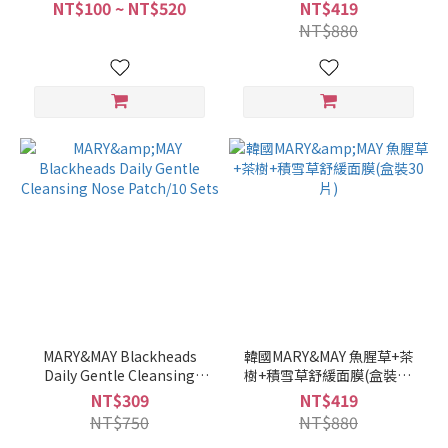
NT$100 ~ NT$520
NT$419
NT$880
MARY&MAY Blackheads
韓國MARY&MAY 魚腥草+茶
Daily Gentle Cleansing
樹+積雪草舒緩面膜(盒裝30
Nose Patch/10 Sets
片)
NT$309
NT$419
NT$750
NT$880