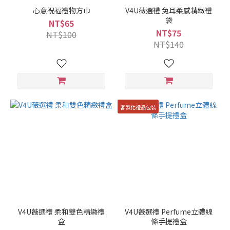
心意祝福禮物方巾
V4U薇選禮 兔耳柔感精緻禮
袋
NT$65
NT$75
NT$100
NT$140
客製化禮品包裝
V4U薇選禮 柔和雙色精緻禮
V4U薇選禮 Perfume立體線
盒
條手提禮盒