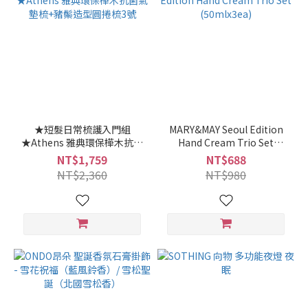
★短髮日常梳護入門組
MARY&MAY Seoul Edition
★Athens 雅典環保樺木抗菌
Hand Cream Trio Set
氣墊梳+豬鬃造型圓捲梳3號
(50mlx3ea)
NT$1,759
NT$688
NT$2,360
NT$980