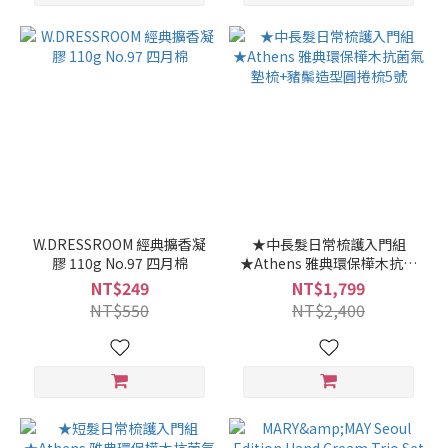
W.DRESSROOM 經典擴香凝
★中長髮日常梳護入門組
膠 110g No.97 四月棉
★Athens 雅典環保樺木抗菌
氣墊梳+豬鬃造型圓捲梳5號
NT$249
NT$1,799
NT$550
NT$2,400