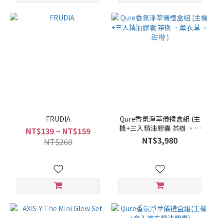
FRUDIA
Qure香氛淨萃儀禮盒組 (主
機+三入精油膠囊 茶樹 、薰
NT$139 ~ NT$159
衣草 、甜橙 )
NT$3,980
NT$260