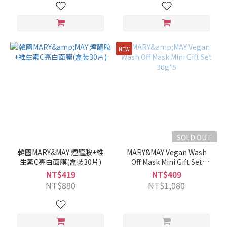
NEW
SOLD OUT
韓國MARY&MAY 煙醯胺+維
MARY&MAY Vegan Wash
生素C亮白面膜(盒裝30片)
Off Mask Mini Gift Set
30g*5
NT$419
NT$409
NT$880
NT$1,080