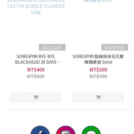
SOLD OUT
SOLD OUT
SOMEBYMI BYE BYE
SOMEBYMI 超級抹茶毛孔緊
BLACKHEAD 30 DAYS
緻精華液 50ml
GREEN TEA TOX BUBBLE
NT$409
NT$509
CLEANSER 120g
NT$500
NT$700