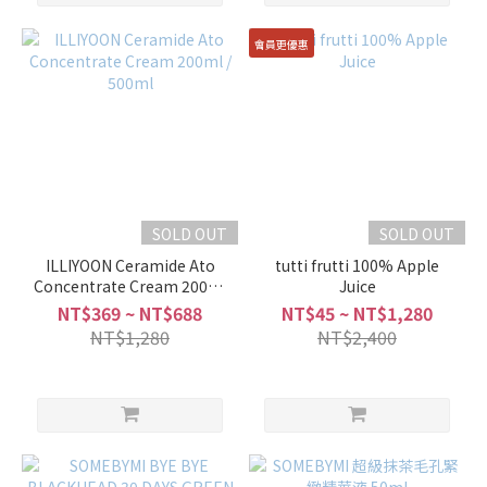
會員更優惠
SOLD OUT
SOLD OUT
ILLIYOON Ceramide Ato
tutti frutti 100% Apple
Concentrate Cream 200ml
Juice
/ 500ml
NT$369 ~ NT$688
NT$45 ~ NT$1,280
NT$1,280
NT$2,400