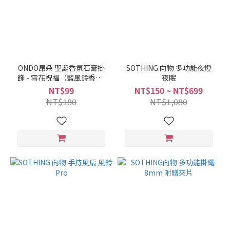
ONDO昂朵 聖誕香氛石膏掛
SOTHING 向物 多功能夜燈
飾 - 雪花祝福（藍風鈴香）/
夜眠
雪松聖誕（北國雪松香）
NT$99
NT$150 ~ NT$699
NT$180
NT$1,080