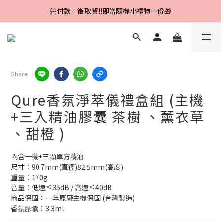
Line好友招募中，首購、回購皆贈100元
先付款，後取貨‼️即贈隨機小禮物一份🎁
Line好友招募中，首購、回購皆贈100元
Share
Qure香氛淨萃儀禮盒組 (主機
+三入精油膠囊 茶樹 、薰衣草
、甜橙 )
內含一機+三顆單方精油
尺寸：90.7mm(直徑)82.5mm(高度)
重量：170g
音量：低速≤35dB / 高速≤40dB
商品保固：一年原廠主機保固 (台灣製造)
香氛膠囊：3.3ml