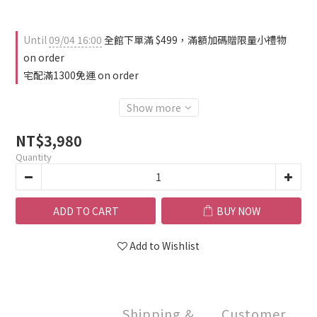
Until
09/04 16:00
全館下單滿 $499，滿額加碼贈限量小禮物
on order
宅配滿1300免運 on order
Show more
NT$3,980
Quantity
ADD TO CART
BUY NOW
Add to Wishlist
Shipping &
Customer