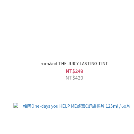
rom&nd THE JUICY LASTING TINT
NT$249
NT$420