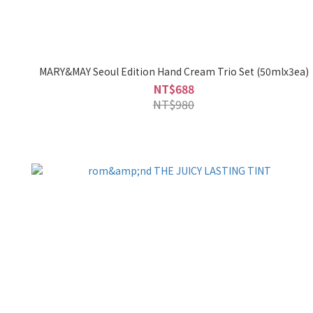
MARY&MAY Seoul Edition Hand Cream Trio Set (50mlx3ea)
NT$688
NT$980