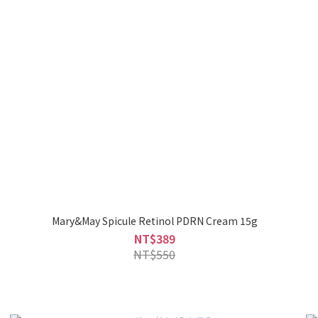
Mary&May Spicule Retinol PDRN Cream 15g
NT$389
NT$550