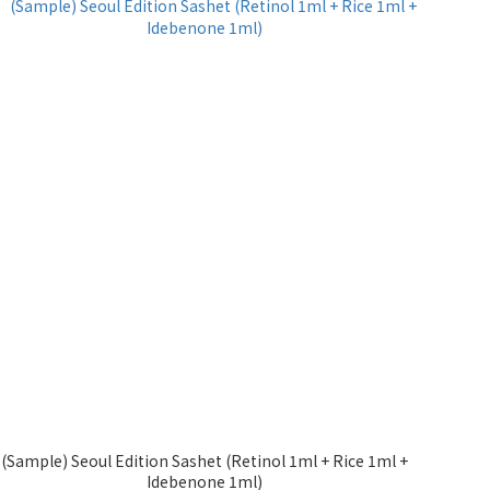
(Sample) Seoul Edition Sashet (Retinol 1ml + Rice 1ml +
Idebenone 1ml)