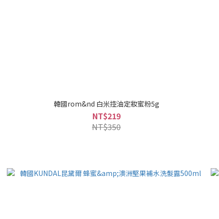
韓國rom&nd 白米控油定妝蜜粉5g
NT$219
NT$350