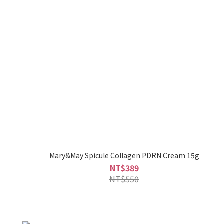
Mary&May Spicule Collagen PDRN Cream 15g
NT$389
NT$550