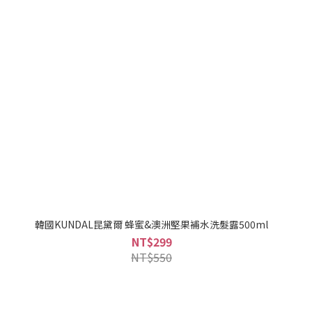
韓國KUNDAL昆黛爾 蜂蜜&澳洲堅果補水洗髮露500ml
NT$299
NT$550