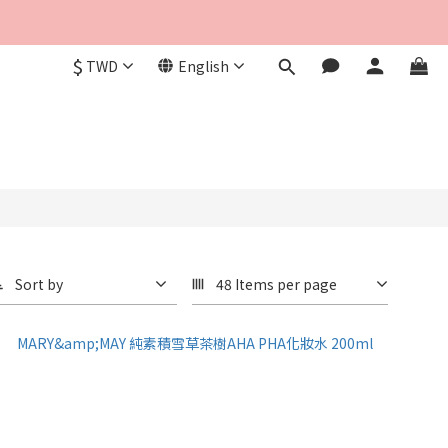
$
TWD
English
Sort by
48 Items per page