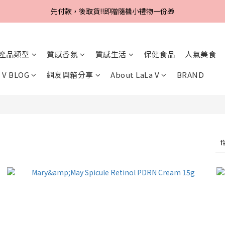
Line好友招募中，首購、回購皆贈100元
先付款，後取貨‼️即贈隨機小禮物一份🎁
Line好友招募中，首購、回購皆贈100元
產品類型
質感香氛
質感生活
保健食品
人氣美食
 V BLOG
網友開箱分享
About LaLa V
BRAND