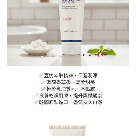
✅ 豆奶萃取精華，保濕潤澤
✅ 濃醇香草香，溫柔甜美
✅ 輕盈乳液質地，不黏膩
✅ 滋養乾燥肌膚，提升柔嫩觸感
✅ 韓國原裝進口，香氣持久自然