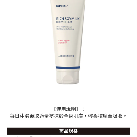
【使用說明】：
每日沐浴後取適量塗抹於全身肌膚，輕柔按摩至吸收。