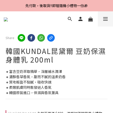
Line好友招募中，首購、回購皆贈100元
先付款，後取貨‼️即贈隨機小禮物一份🎁
Line好友招募中，首購、回購皆贈100元
Share
韓國KUNDAL昆黛爾 豆奶保濕
身體乳 200ml
🔸富含豆奶萃取精華，深層補水潤澤
🔸濃醇香草香氣，甜而不膩的溫柔奶香
🔸質地輕盈不黏膩，吸收快速
🔸柔嫩肌膚同時散發迷人香氣
🔸韓國原裝進口，保濕與香氛兼具