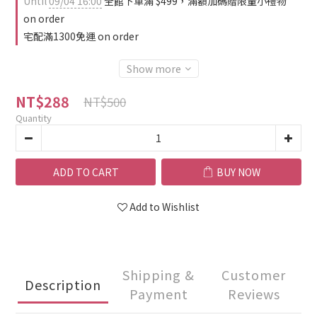
Until
09/04 16:00
全館下單滿 $499，滿額加碼贈限量小禮物
on order
宅配滿1300免運 on order
Show more
NT$288
NT$500
Quantity
ADD TO CART
BUY NOW
Add to Wishlist
Shipping &
Customer
Description
Payment
Reviews