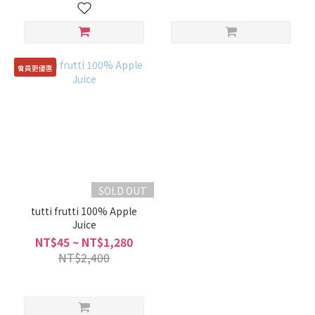
會員更優惠
SOLD OUT
tutti frutti 100% Apple
Juice
NT$45 ~ NT$1,280
NT$2,400