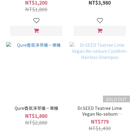
衣草 、甜橙 )
NT$1,200
NT$3,980
NT$1,800
SOLD OUT
Qure香氛淨萃儀－單機
Dr.SEED Teatree Lime
Vegan No-sebum
NT$1,880
CoolAnti-Hairloss
NT$779
NT$2,880
Shampoo
NT$1,490