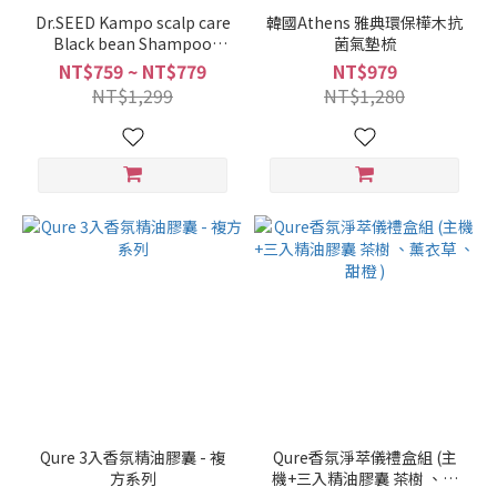
Dr.SEED Kampo scalp care
韓國Athens 雅典環保樺木抗
Black bean Shampoo
菌氣墊梳
1000ml
NT$759 ~ NT$779
NT$979
NT$1,299
NT$1,280
Qure 3入香氛精油膠囊 - 複
Qure香氛淨萃儀禮盒組 (主
方系列
機+三入精油膠囊 茶樹 、薰