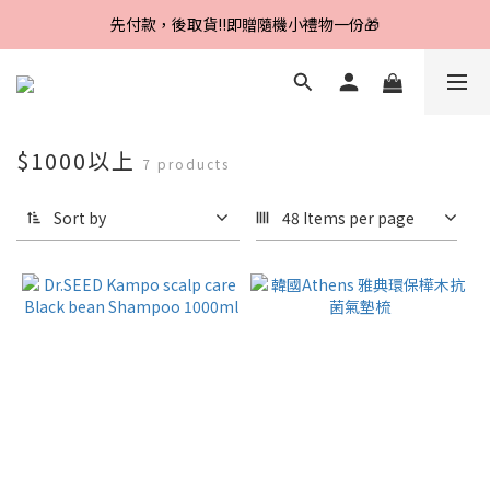
Line好友招募中，首購、回購皆贈100元
先付款，後取貨‼️即贈隨機小禮物一份🎁
Line好友招募中，首購、回購皆贈100元
$1000以上
7 products
Sort by
48 Items per page