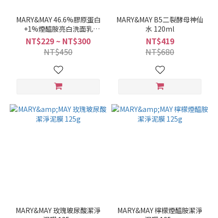
MARY&MAY 46.6%膠原蛋白
MARY&MAY B5二裂酵母神仙
+1%煙醯胺亮白洗面乳
水 120ml
150ml
NT$229 ~ NT$300
NT$419
NT$450
NT$680
MARY&MAY 玫瑰玻尿酸潔淨
MARY&MAY 檸檬煙醯胺潔淨