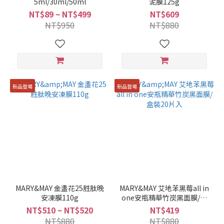
5ml/30ml/50ml
泥膜125g
NT$89 ~ NT$499
NT$609
NT$950
NT$880
新品登場
新品登場
MARY&MAY 金盞花25胜肽晚
MARY&MAY 艾地苯黑莓all in
安凍膜110g
one安瓶精華竹炭黑面膜/盒
裝20片入
NT$510 ~ NT$520
NT$419
NT$880
NT$880