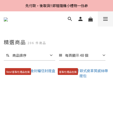
Line好友招募中，首購、回購皆贈100元
先付款，後取貨‼️即贈隨機小禮物一份🎁
Line好友招募中，首購、回購皆贈100元
精選商品
206 件商品
商品排序
每頁顯示 48 個
New!客製化禮品包裝
客製化禮品包裝