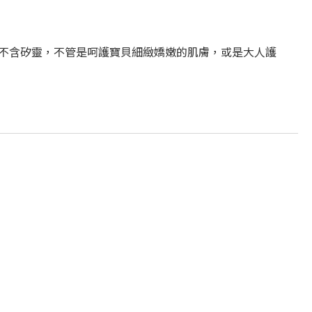
、不含矽靈，不管是呵護寶貝細緻嬌嫩的肌膚，或是大人護