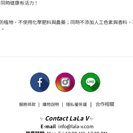
，同時健康有活力！
種植的植物，不使用化學肥料與農藥；同時不添加人工色素與香料
油。
|
合作相關
服務條款
|
購物說明
|
隱私權保護
Contact LaLa V
✨
✨
E-mail
info@lala-v.com