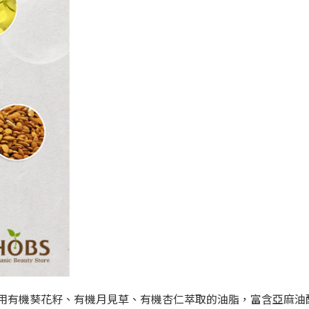
油，選用有機葵花籽、有機月見草、有機杏仁萃取的油脂，富含亞