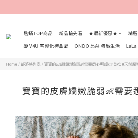
熱銷TOP商品
新品搶先看
★最新優惠★
精選
🎁 V4U 客製化禮盒🎁
ONDO 昂朵 精緻生活
LaL
Home
/
部落格列表
/
寶寶的皮膚嬌嫩脆弱👶需要悉心呵護👉首推 #天然原料
寶寶的皮膚嬌嫩脆弱👶需要悉