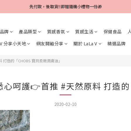
Line好友招募中，首購、回購皆贈100元
先付款，後取貨‼️即贈隨機小禮物一份🎁
Line好友招募中，首購、回購皆贈100元
品牌
產品類型
質感香氛
質感生活
保健食品
a V 分享小天地
網友開箱分享
關於 LaLa V
精選品牌
 打造的「CHOBS 寶貝柔嫩潤膚油」
心呵護👉首推 #天然原料 打造的
2020-02-10