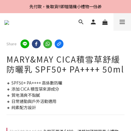
Line好友招募中，首購、回購皆贈100元
先付款，後取貨‼️即贈隨機小禮物一份🎁
Line好友招募中，首購、回購皆贈100元
Share
MARY&MAY CICA積雪草舒緩
防曬乳 SPF50+ PA++++ 50ml
🔸 SPF50+ PA++++ 高係數防曬
🔸 添加 CICA 積雪草來源成分
🔸 質地清爽不黏膩
🔸 日常通勤與戶外活動適用
🔸 純素配方設計