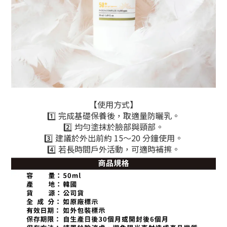
【使用方式】
1️⃣ 完成基礎保養後，取適量防曬乳。
2️⃣ 均勻塗抹於臉部與頸部。
3️⃣ 建議於外出前約 15～20 分鐘使用。
4️⃣ 若長時間戶外活動，可適時補擦。