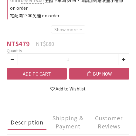
Until
09/04 16:00
全館下單滿 $499，滿額加碼贈限量小禮物
on order
宅配滿1300免運 on order
Show more
NT$479
NT$880
Quantity
ADD TO CART
BUY NOW
Add to Wishlist
Shipping &
Customer
Description
Payment
Reviews