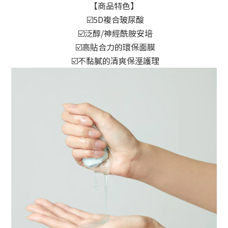
【商品特色】
 ☑️5D複合玻尿酸
 ☑️泛醇/神經酰胺安培
 ☑️高貼合力的環保面膜
 ☑️不黏膩的清爽保溼護理