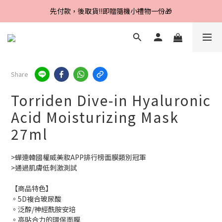
Line好友招募中，首購、回購皆贈100元
先付款，後取貨‼️即贈隨機小禮物一份🎁
Line好友招募中，首購、回購皆贈100元
Share
Torriden Dive-in Hyaluronic
Acid Moisturizing Mask
27ml
>蟬連韓國權威美妝APP排行榜面膜類別冠軍
>通過肌膚低刺激測試
【商品特色】
。5D複合玻尿酸
。泛醇/神經酰胺安培
。高貼合力的環保面膜