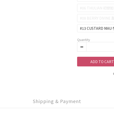
#06 THULIAN 初戀
#08 BERRY DIVIN
#13 CUSTARD MA
Quantity
ADD TO CART
Shipping & Payment