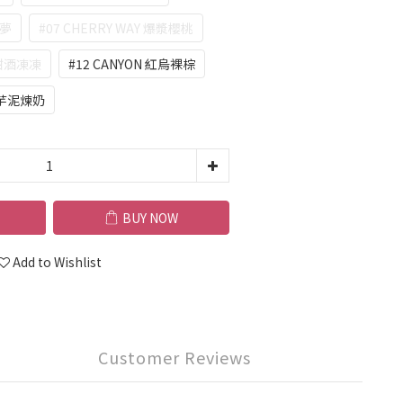
如夢
#07 CHERRY WAY 爆漿櫻桃
E 甜酒凍凍
#12 CANYON 紅烏裸棕
U 芋泥煉奶
BUY NOW
Add to Wishlist
Customer Reviews