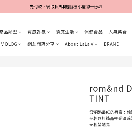
Line好友招募中，首購、回購皆贈100元
先付款，後取貨‼️即贈隨機小禮物一份🎁
Line好友招募中，首購、回購皆贈100元
產品類型
質感香氛
質感生活
保健食品
人氣美食
 V BLOG
網友開箱分享
About LaLa V
BRAND
rom&nd 
TINT
🏆網路最紅的唇膏💄韓
💋輕鬆打造晶瑩光澤感
💋輕瑩透亮