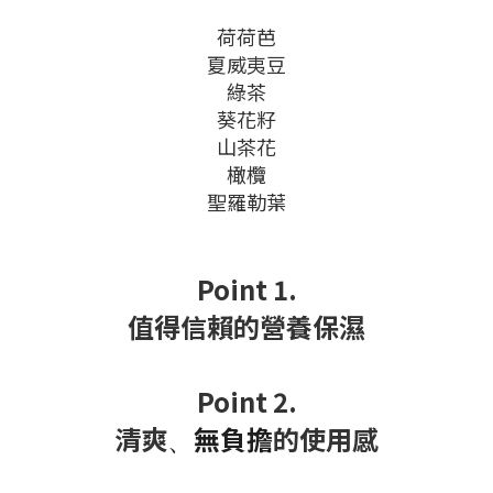
荷荷芭
夏威夷豆
綠茶
葵花籽
山茶花
橄欖
聖羅勒葉
Point 1.
值得信賴的營養保濕
Point 2.
清爽
無負擔
的使用感
、