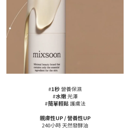
#
1秒
營養保濕
#
水嫩
光澤
#
簡單輕鬆
護膚法
親膚性UP / 營養性UP
240小時 天然發酵油