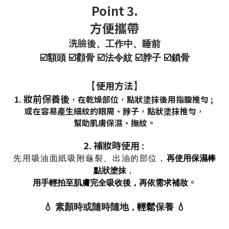
Point 3.
方便攜帶
洗臉後
、工作中
、睡前
☑️額頭
☑️顴骨
☑️法令紋
☑️脖子
☑️鎖骨
【
】
使用方法
妝前保養後
1.
，
在乾燥部位
，
點狀塗抹後用指腹推勻 ;
或在容易產生細紋的眼周、脖子
，
點狀塗抹推勻
，
幫助肌膚保濕、撫紋。
2. 補妝時使用 :
先用吸油面紙吸附龜裂、出油的部位
，
再使用保濕棒
點狀塗抹
，
。
用手輕拍至肌膚完全吸收後，再依需求補妝
輕鬆
💧
素顏時或隨時隨地
保養
💧
，