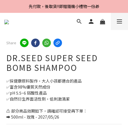
Line好友招募中，首購、回購皆贈100元
先付款，後取貨‼️即贈隨機小禮物一份🎁
Line好友招募中，首購、回購皆贈100元
Share
DR.SEED SUPER SEED
BOMB SHAMPOO
✅採健康原料製作，大人小孩都適合的產品
✅富含98%優質天然成份
✅pH 5.5~6 弱酸性產品
✅自然衍生界面活性劑，低刺激清潔
⚠️ 部分商品效期如下，請確認可接受再下單：
➡️ 500ml - 玫瑰 - 2027/05/26