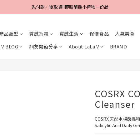
Line好友招募中，首購、回購皆贈100元
先付款，後取貨‼️即贈隨機小禮物一份🎁
Line好友招募中，首購、回購皆贈100元
產品類型
質感香氛
質感生活
保健食品
人氣美食
 V BLOG
網友開箱分享
About LaLa V
BRAND
COSRX CO
Cleanser
COSRX 天然水楊酸溫
Salicylic Acid Daily G