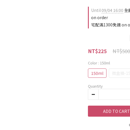
Until
09/04 16:00
全
on order
宅配滿1300免運 on o
NT$500
NT$225
Color
: 150ml
150ml
微盒損-15
Quantity
ADD TO CART