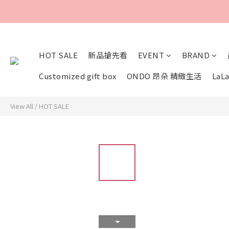
HOT SALE
新品搶先看
EVENT
BRAND
Customized gift box
ONDO 昂朵 精緻生活
LaLa
View All
/
HOT SALE