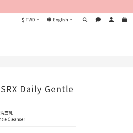
$
TWD
English
BUY NOW
SRX Daily Gentle
和洗面乳
entle Cleanser