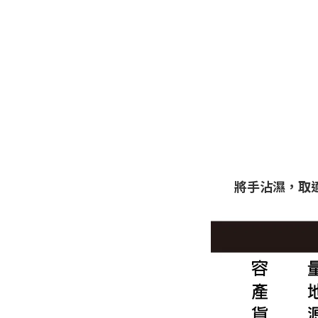
將手沾濕，取