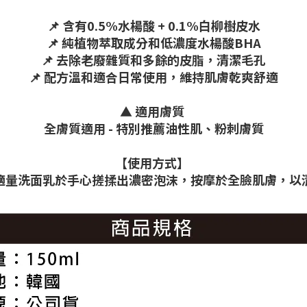
📌 含有0.5%水楊酸 + 0.1%白柳樹皮水
📌 純植物萃取成分和低濃度水楊酸BHA
📌 去除老廢雜質和多餘的皮脂，清潔毛孔
📌 配方溫和適合日常使用，維持肌膚乾爽舒適
▲ 適用膚質
全膚質適用 - 特別推薦油性肌、粉刺膚質
【使用方式】
適量洗面乳於手心搓揉出濃密泡沫，按摩於全臉肌膚，以