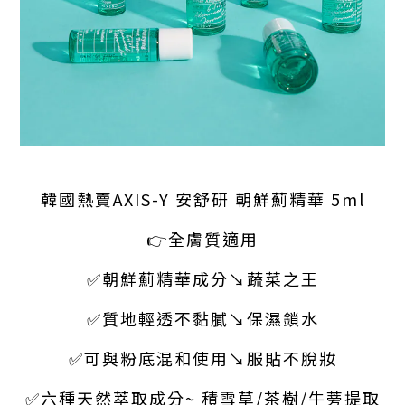
韓國熱賣AXIS-Y 安舒研 朝鮮薊精華 5ml
👉全膚質適用
✅朝鮮薊精華成分↘蔬菜之王
✅質地輕透不黏膩↘保濕鎖水
✅可與粉底混和使用↘服貼不脫妝
✅六種天然萃取成分~ 積雪草/茶樹/牛蒡提取