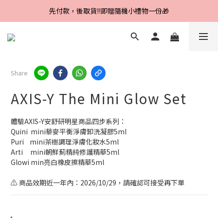
先付款，後取貨‼️即贈隨機小禮物一份🎁
Line好友招募中，首購、回購皆贈100元
Line好友招募中，首購、回購皆贈100元
Share
AXIS-Y The Mini Glow Set
體驗AXIS-Y安舒研明星商品四步系列：
Quini  mini藜麥平衡淨膚卸洗凝膠5ml
Puri    mini茶樹調理淨膚化妝水5ml
Arti     mini朝鮮薊精純修護精華5ml
Glowi min亮白橡皮擦精華5ml
⚠️ 商品效期近一年內：2026/10/29，請確認可接受再下單