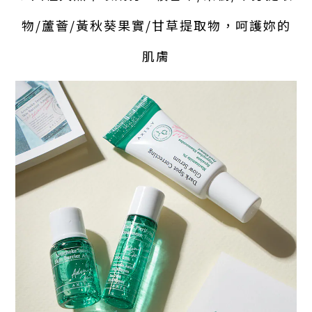
物/蘆薈/黃秋葵果實/甘草提取物，呵護妳的
肌膚