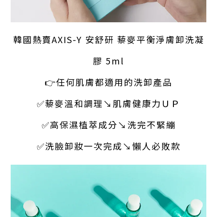
韓國熱賣AXIS-Y 安舒研 藜麥平衡淨膚卸洗凝
膠 5ml
👉任何肌膚都適用的洗卸產品
✅藜麥溫和調理↘肌膚健康力ＵＰ
✅高保濕植萃成分↘洗完不緊繃
✅洗臉卸妝一次完成↘懶人必敗款