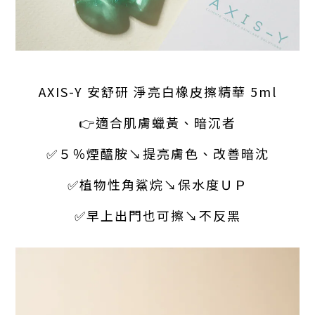
AXIS-Y 安舒研 淨亮白橡皮擦精華 5ml
👉適合肌膚蠟黃、暗沉者
✅５％煙醯胺↘提亮膚色、改善暗沈
✅植物性角鯊烷↘保水度ＵＰ
✅早上出門也可擦↘不反黑