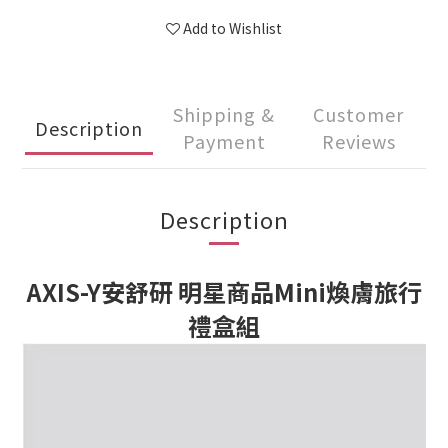
Add to Wishlist
Shipping &
Customer
Description
Payment
Reviews
Description
AXIS-Y安舒研 明星商品Mini煥膚旅行
禮盒組