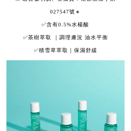
027547號🔹
✅含有0.5%水楊酸⁠
✅
茶樹萃取 ｜調理膚況 油水平衡
✅積雪草萃取｜保濕舒緩