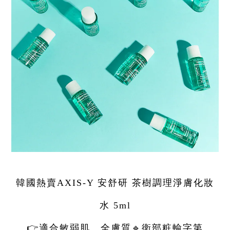
韓國熱賣AXIS-Y 安舒研 茶樹調理淨膚化妝
水 5ml
👉適合敏弱肌、全膚質🔹衛部粧輸字第