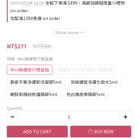
Until
09/04 16:00
全館下單滿 $499，滿額加碼贈限量小禮物
on order
宅配滿1300免運 on order
Show more
NT$590
NT$277
規格
: Mini煥膚旅行禮盒組
Mini煥膚旅行禮盒組
微盒損-Mini煥膚旅行禮盒組
藜麥平衡淨膚卸洗凝膠5ml
茶樹調理淨膚化妝水5ml
朝鮮薊精純修護精華5ml
亮白橡皮擦精華5ml
Quantity
ADD TO CART
BUY NOW