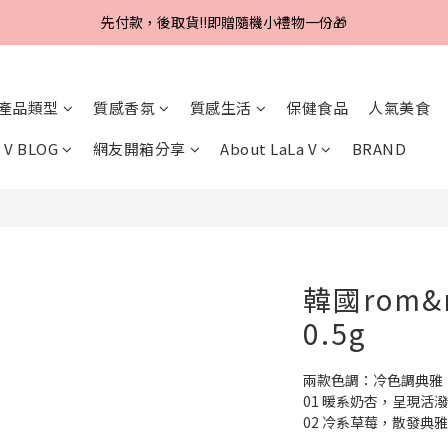
Line好友招募中，首購、回購皆贈100元
先付款，後取貨‼️即贈隨機小禮物一份🎁
Line好友招募中，首購、回購皆贈100元
產品類型
質感香氛
質感生活
保健食品
人氣美食
 V BLOG
網友開箱分享
About LaLa V
BRAND
韓國rom&
0.5g
兩款色調：冷色調典雅
01 暖系奶杏，呈現活
02 冷系草莓，散發典