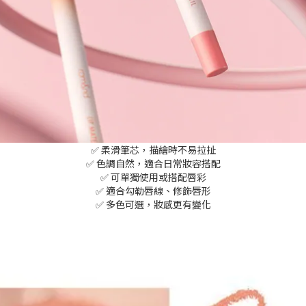
✅ 柔滑筆芯，描繪時不易拉扯
✅ 色調自然，適合日常妝容搭配
✅ 可單獨使用或搭配唇彩
✅ 適合勾勒唇線、修飾唇形
✅ 多色可選，妝感更有變化