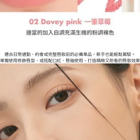
適合日常通勤、約會或完整唇妝前的必備單品，新手也能輕鬆駕馭。
單獨使用修飾唇型，或搭配口紅、唇釉使用，打造精緻又耐看的唇妝效果