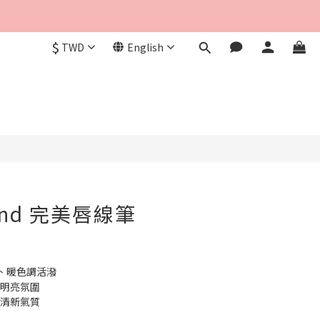
$
TWD
English
nd 完美唇線筆
、暖色調活潑
潑明亮氛圍
雅清新氣質