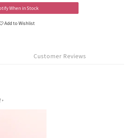
tify When in Stock
Add to Wishlist
Customer Reviews
型，