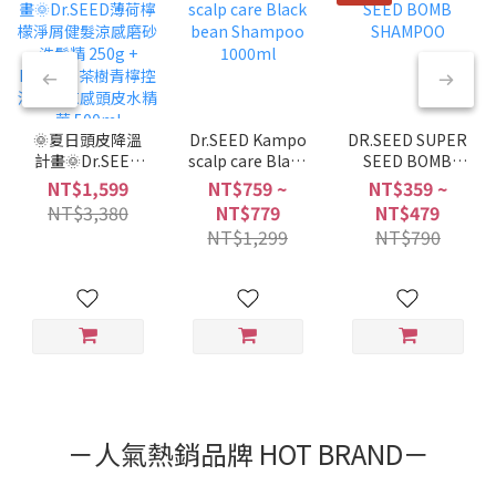
🌞夏日頭皮降溫
Dr.SEED Kampo
DR.SEED SUPER
計畫🌞Dr.SEED
scalp care Black
SEED BOMB
薄荷檸檬淨屑健
bean Shampoo
SHAMPOO
NT$1,599
NT$759 ~
NT$359 ~
髮涼感磨砂洗髮
1000ml
NT$3,380
NT$779
NT$479
精 250g +
NT$1,299
NT$790
Dr.SEED茶樹青
檸控油平衡涼感
頭皮水精華
500ml
－人氣熱銷品牌 HOT BRAND－