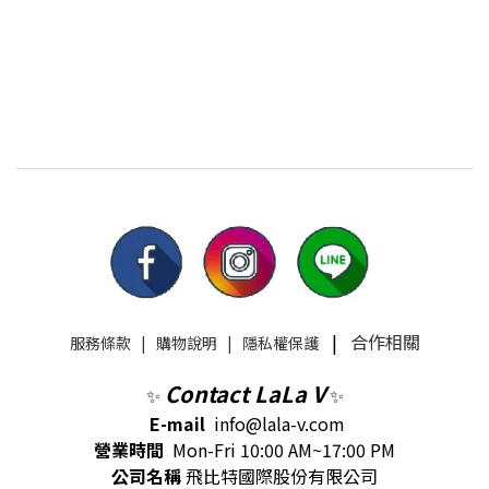
>>https://www.lala-v.com/pages/marymay #lalavcollection #
美妝 #保養 #女孩 #化粧品 #韓國 #marymay #skincare #面膜 #精
華液 #化妝水
|
合作相關
服務條款
|
購物說明
|
隱私權保護
Contact LaLa V
✨
✨
E-mail
info@lala-v.com
營業時間
Mon-Fri 10:00 AM~17:00 PM
公司名稱
飛比特國際股份有限公司