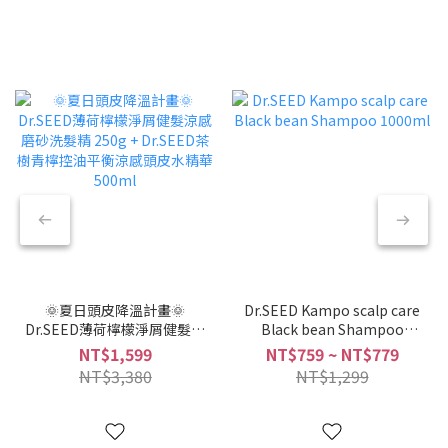
🌞夏日頭皮降溫計畫🌞
Dr.SEED Kampo scalp care
Dr.SEED薄荷檸檬淨屑健髮涼
Black bean Shampoo
感磨砂洗髮精 250g +
1000ml
NT$1,599
NT$759 ~ NT$779
Dr.SEED茶樹青檸控油平衡涼
NT$3,380
NT$1,299
感頭皮水精華 500ml