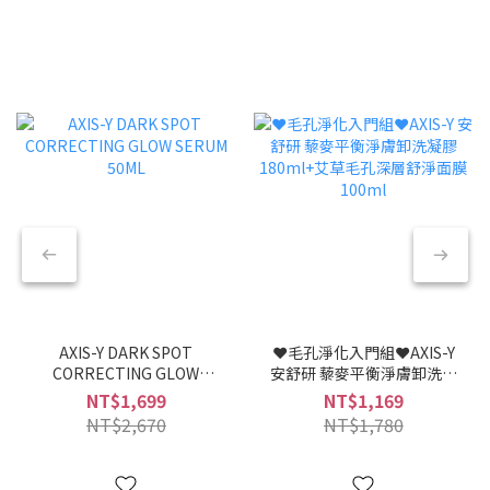
AXIS-Y DARK SPOT
❤︎毛孔淨化入門組❤︎AXIS-Y
CORRECTING GLOW
安舒研 藜麥平衡淨膚卸洗凝
SERUM 50ML
膠 180ml+艾草毛孔深層舒淨
NT$1,699
NT$1,169
面膜 100ml
NT$2,670
NT$1,780