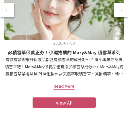
2026-07-09
🌿積雪草保養正夯！小編推薦的 Mary&May 積雪草系列
有沒有發現很多保養品都含有積雪草的成分呢～？ 讓小編帶你認識
積雪草吧！Mary&May保養品也有添加積雪草成分🌱⭐️ Mary&May純
素積雪草茶樹AHA PHA化妝水 ✔️天然萃取積雪草、茶樹精華、韓國
傳統草藥成分 ✔️專利補水的白樺和木糖醇若是要長期調理膚質，積
Read More
雪草化妝水是很好的選擇⭐️Mary&May95%積雪草精華 ✔️質地清爽好
吸收 ✔️撫平肌膚細紋 ✔️改善肌膚不穩定精華液是保養步驟內不可或
View All
缺的選項之一！⭐️Mary&May魚腥草+茶樹+積雪草舒緩面膜 ✔️便攜式
盒裝面膜(大容量30入) ✔️舒緩肌膚的急救品 一盒就有30片 是懶人的
救星！ ⚡️還想了解積雪草的來由嗎？ 閱讀全文 >>https://lalav-
s.zeabur.app/cica👉如果想看更多Mary&May的產品... 點我看看