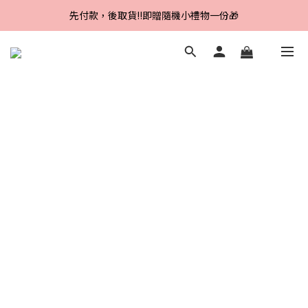
Line好友招募中，首購、回購皆贈100元
先付款，後取貨‼️即贈隨機小禮物一份🎁
Line好友招募中，首購、回購皆贈100元