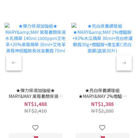
★彈力保濕加強組★
★亮白保養調理組
MARY&MAY 黑莓養顏保濕水
★MARY&MAY 2%煙醯胺
乳精華 140ml 1000ppm艾
+93%木瓜精華 30ml+亮白
NT$1,488
NT$1,388
地苯+20%黑莓精華
修護眼霜30g+煙醯胺+維生
NT$2,410
NT$2,280
30ml+艾地苯黑莓神經醯胺
素C亮白面膜(盒裝30片)
長效滋養霜 70ml