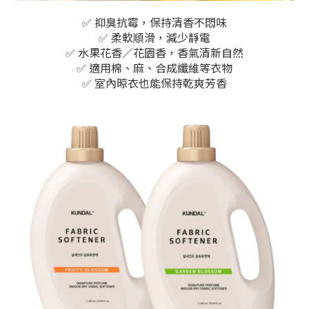
✅ 抑臭抗霉，保持清香不悶味
✅ 柔軟順滑，減少靜電
✅ 水果花香／花園香，香氣清新自然
✅ 適用棉、麻、合成纖維等衣物
✅ 室內晾衣也能保持乾爽芳香