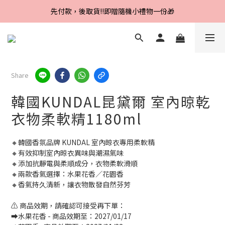
Line好友招募中，首購、回購皆贈100元
先付款，後取貨‼️即贈隨機小禮物一份🎁
Line好友招募中，首購、回購皆贈100元
Share
韓國KUNDAL昆黛爾 室內晾乾
衣物柔軟精1180ml
🔸韓國香氛品牌 KUNDAL 室內晾衣專用柔軟精
🔸有效抑制室內晾衣異味與潮濕氣味
🔸添加抗靜電與柔順成分，衣物柔軟滑順
🔸兩款香氣選擇：水果花香／花園香
🔸香氣持久清新，讓衣物散發自然芬芳
⚠️ 商品效期，請確認可接受再下單：
➡️水果花香 - 商品效期至：2027/01/17