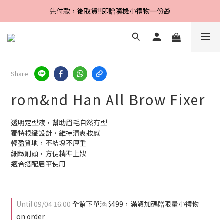
Line好友招募中，首購、回購皆贈100元
先付款，後取貨‼️即贈隨機小禮物一份🎁
Line好友招募中，首購、回購皆贈100元
Share
rom&nd Han All Brow Fixer
透明定型液，幫助眉毛自然有型
獨特根纖設計，維持清爽妝感
輕盈質地，不結塊不厚重
細緻刷頭，方便精準上妝
適合搭配眉筆使用
Until
09/04 16:00
全館下單滿 $499，滿額加碼贈限量小禮物
on order