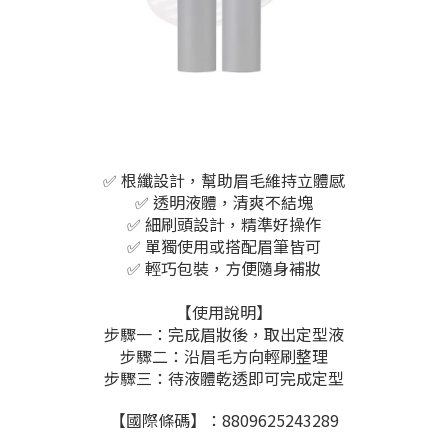
✅ 根纖設計，幫助眉毛維持立體感
✅ 透明液體，清爽不結塊
✅ 細刷頭設計，精準好操作
✅ 單獨使用或搭配眉筆皆可
✅ 輕巧包裝，方便隨身補妝
【使用說明】
步驟一：完成眉妝後，取出定型液
步驟二：沿眉毛方向輕刷整理
步驟三：待液體乾透即可完成定型
【國際條碼】：8809625243289