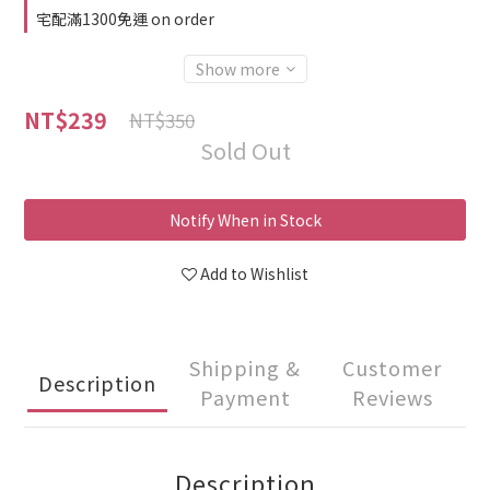
宅配滿1300免運 on order
Show more
NT$239
NT$350
Sold Out
Notify When in Stock
Add to Wishlist
Shipping &
Customer
Description
Payment
Reviews
Description