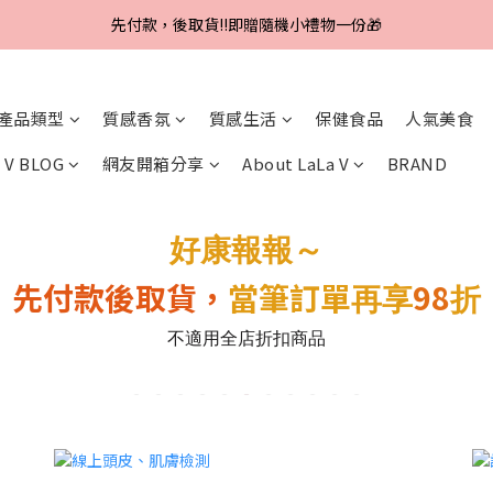
Line好友招募中，首購、回購皆贈100元
先付款，後取貨‼️即贈隨機小禮物一份🎁
Line好友招募中，首購、回購皆贈100元
產品類型
質感香氛
質感生活
保健食品
人氣美食
 V BLOG
網友開箱分享
About LaLa V
BRAND
好康報報～
先付款後取貨，
當筆訂單
98
再享
折
不適用全店折扣商品