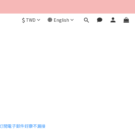
$
TWD
English