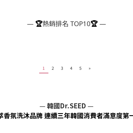
—
🏆
熱銷排名 TOP10
🏆
—
1
2
3
4
5
»
—
韓國
Dr.SEED
—
萃香氛洗沐品牌 連續三年韓國消費者滿意度第一