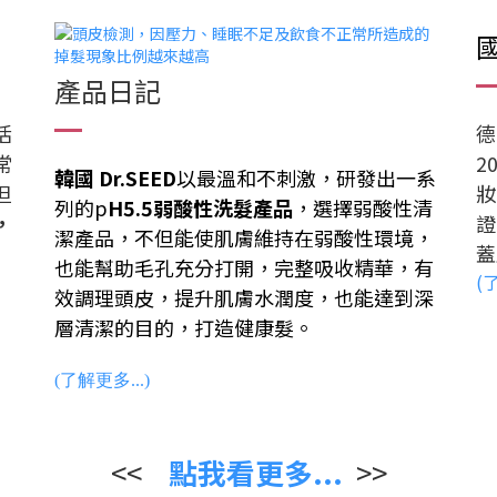
產品日記
活
德
常
2
韓國 Dr.SEED
以最溫和不刺激，研發出一系
但
妝品
列的p
H5.5弱酸性洗髮產品
，選擇弱酸性清
，
證
潔產品，不但能使肌膚維持在弱酸性環境，
蓋
也能幫助毛孔充分打開，完整吸收精華，有
(
效調理頭皮，提升肌膚水潤度，也能達到深
層清潔的目的，打造健康髮。
(了解更多...)
<<
點我看更多...
>>