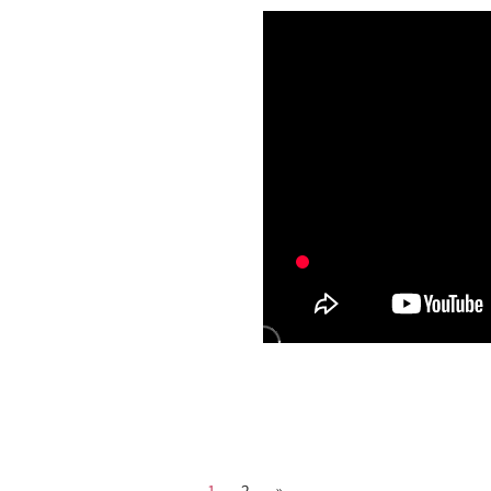
1
2
»