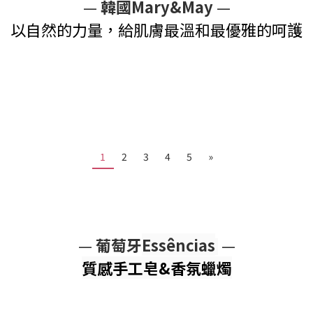
—
韓國Mary&May
—
以自然的力量，給肌膚最溫和最優雅的呵護
1
2
3
4
5
»
—
葡萄牙
Essências
—
質感手工皂&香氛蠟燭