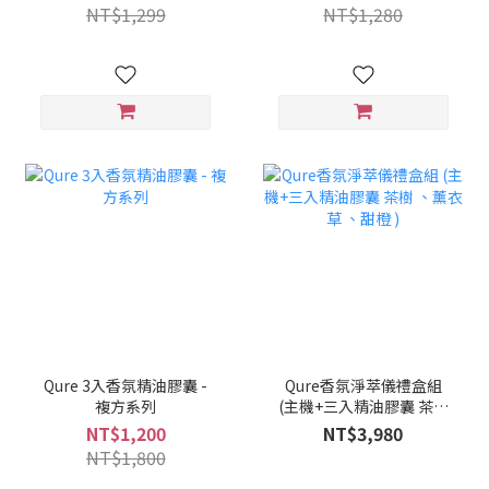
NT$1,299
NT$1,280
Qure 3入香氛精油膠囊 -
Qure香氛淨萃儀禮盒組
複方系列
(主機+三入精油膠囊 茶樹
、薰衣草 、甜橙 )
NT$1,200
NT$3,980
NT$1,800