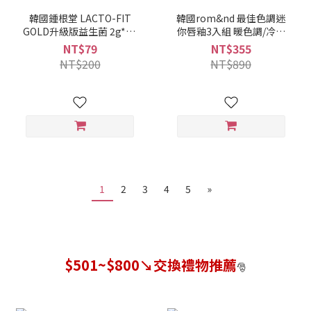
韓國鍾根堂 LACTO-FIT
韓國rom&nd 最佳色調迷
GOLD升級版益生菌 2g*10
你唇釉3入組 暖色調/冷色
包(散裝)
調
NT$79
NT$355
NT$200
NT$890
1
2
3
4
5
»
$501~$800↘交換禮物推薦
🎅