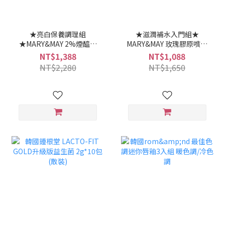
★亮白保養調理組
★滋潤補水入門組★
★MARY&MAY 2%煙醯胺
MARY&MAY 玫瑰膠原噴霧
+93%木瓜精華 30ml+亮
精華 100ml+ 玫瑰玻尿酸
NT$1,388
NT$1,088
白修護眼霜30g+煙醯胺
潔淨泥膜 125g
NT$2,280
NT$1,650
+維生素C亮白面膜(盒裝30
片)