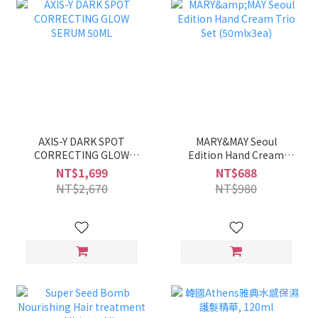
AXIS-Y DARK SPOT
MARY&MAY Seoul
CORRECTING GLOW
Edition Hand Cream
SERUM 50ML
Trio Set (50mlx3ea)
NT$1,699
NT$688
NT$2,670
NT$980