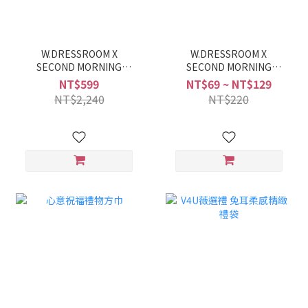
W.DRESSROOM X
W.DRESSROOM X
SECOND MORNING
SECOND MORNING
Dress Perfume 30ml
Dress Perfume 30ml
NT$599
NT$69 ~ NT$129
NT$2,240
NT$220