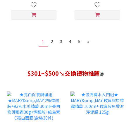
1
2
3
4
5
»
$301~$500↘交換禮物推薦
🎁