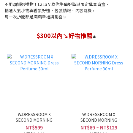
不用煩惱選禮物！LaLa V 為你準備好聖誕限定驚喜盲盒，
精選人氣小物與香氛好禮，包裝精緻、內容隨機，
每一次拆開都是滿滿幸福與驚喜✨
$300以內↘好物推薦
🎄
W.DRESSROOM X
W.DRESSROOM X
SECOND MORNING
SECOND MORNING
Dress Perfume 30ml
Dress Perfume 30ml
NT$599
NT$69 ~ NT$129