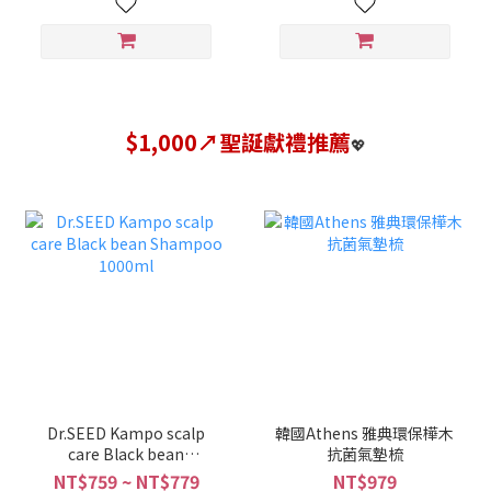
$1,000↗聖誕獻禮推薦
💖
Dr.SEED Kampo scalp
韓國Athens 雅典環保樺木
care Black bean
抗菌氣墊梳
Shampoo 1000ml
NT$759 ~ NT$779
NT$979