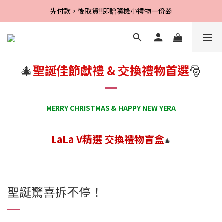
Line好友招募中，首購、回購皆贈100元
先付款，後取貨‼️即贈隨機小禮物一份🎁
Line好友招募中，首購、回購皆贈100元
🎄
聖誕佳節獻禮 & 交換禮物首選
🎅
MERRY CHRISTMAS & HAPPY NEW YERA
LaLa V精選 交換禮物盲盒
🎄
聖誕驚喜拆不停！