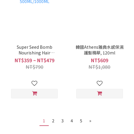
Super Seed Bomb
韓國Athens雅典水感保濕
Nourishing Hair
護髮精華, 120ml
treatment
NT$359 ~ NT$479
NT$609
500ML/1000ML
NT$790
NT$1,080
1
2
3
4
5
»