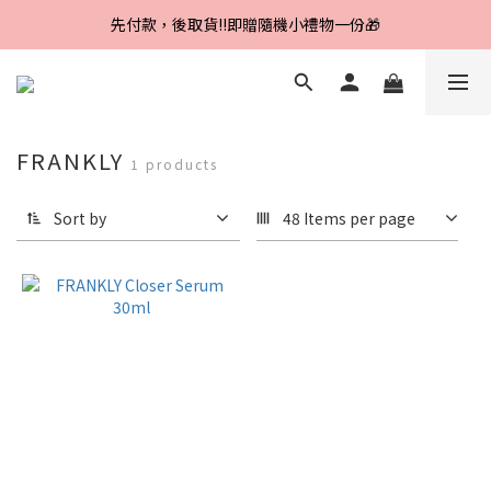
Line好友招募中，首購、回購皆贈100元
先付款，後取貨‼️即贈隨機小禮物一份🎁
Line好友招募中，首購、回購皆贈100元
FRANKLY
1 products
Sort by
48 Items per page