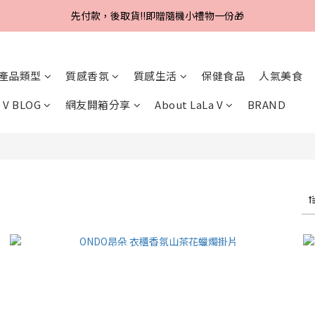
Line好友招募中，首購、回購皆贈100元
先付款，後取貨‼️即贈隨機小禮物一份🎁
Line好友招募中，首購、回購皆贈100元
產品類型
質感香氛
質感生活
保健食品
人氣美食
 V BLOG
網友開箱分享
About LaLa V
BRAND