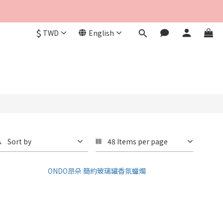
$
TWD
English
Sort by
48 Items per page