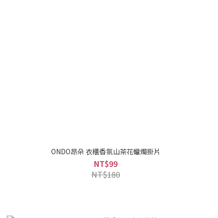
ONDO昂朵 衣櫃香氛山茶花蠟燭掛片
NT$99
NT$180