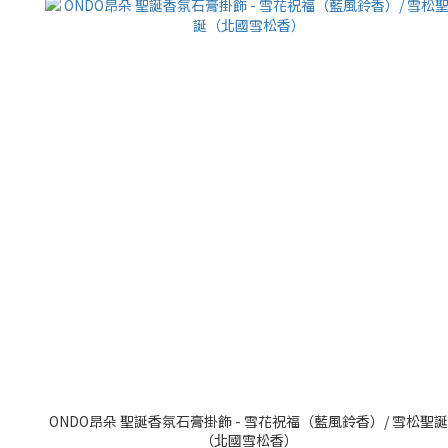
ONDO昂朵 聖誕香氛石膏掛飾 - 雪花祝福（藍風鈴香）/ 雪松聖
（北國雪松香）