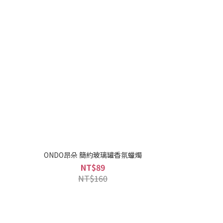
ONDO昂朵 簡約玻璃罐香氛蠟燭
NT$89
NT$160