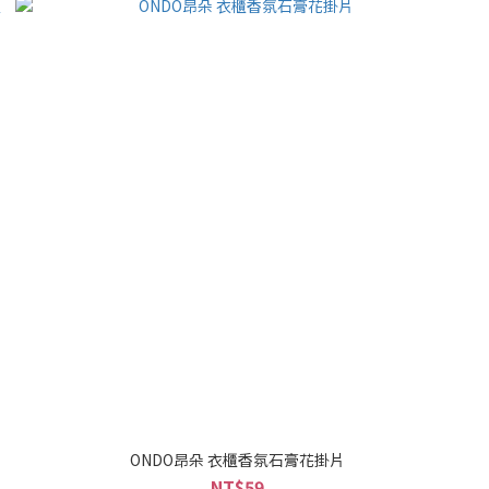
誕
ONDO昂朵 衣櫃香氛石膏花掛片
NT$59