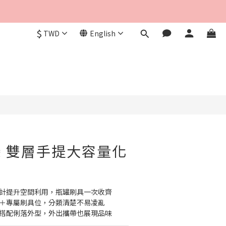
$
TWD
English
BUY NOW
朵 雙層手提大容量化
設計提升空間利用，瓶罐刷具一次收齊
間＋專屬刷具位，分類清楚不易凌亂
色搭配俐落外型，外出攜帶也展現品味