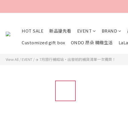
HOT SALE
新品搶先看
EVENT
BRAND
Customized gift box
ONDO 昂朵 精緻生活
LaLa
View All
/
EVENT
/
✈️ 7月旅行補給站・出發前的補貨清單一次備齊！