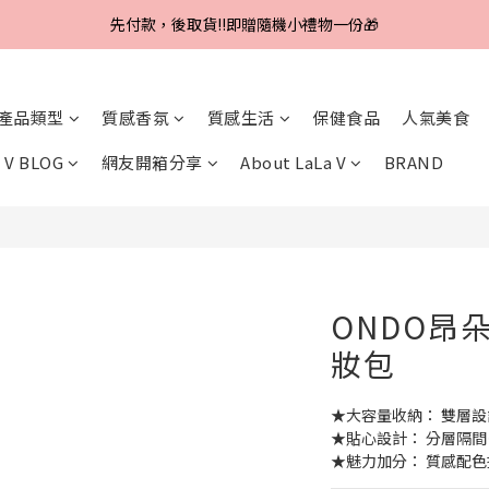
Line好友招募中，首購、回購皆贈100元
先付款，後取貨‼️即贈隨機小禮物一份🎁
Line好友招募中，首購、回購皆贈100元
產品類型
質感香氛
質感生活
保健食品
人氣美食
 V BLOG
網友開箱分享
About LaLa V
BRAND
ONDO昂
妝包
★大容量收納： 雙層
★貼心設計： 分層隔
★魅力加分： 質感配