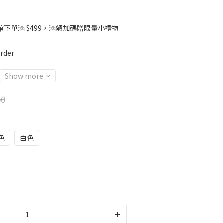
館下單滿 $499，滿額加碼贈限量小禮物
rder
Show more
50
色
白色