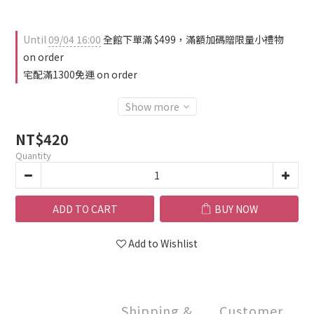
Until
09/04 16:00
全館下單滿 $499，滿額加碼贈限量小禮物
on order
宅配滿1300免運 on order
Show more
NT$420
Quantity
ADD TO CART
BUY NOW
Add to Wishlist
Shipping &
Customer