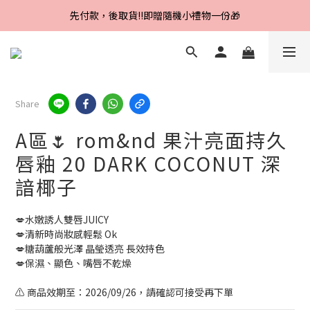
Line好友招募中，首購、回購皆贈100元
先付款，後取貨‼️即贈隨機小禮物一份🎁
Line好友招募中，首購、回購皆贈100元
Share
A區🌷 rom&nd 果汁亮面持久
唇釉 20 DARK COCONUT 深
諳椰子
💋水嫩誘人雙唇JUICY
💋清新時尚妝感輕鬆 Ok
💋糖葫蘆般光澤 晶瑩透亮 長效持色
💋保濕、顯色、嘴唇不乾燥
⚠️ 商品效期至：2026/09/26，請確認可接受再下單