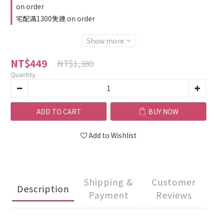
on order
宅配滿1300免運 on order
Show more
NT$449
NT$1,380
Quantity
ADD TO CART
BUY NOW
Add to Wishlist
Shipping &
Customer
Description
Payment
Reviews