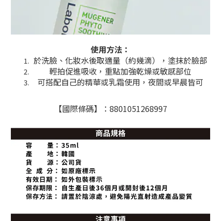
使用方法：
於洗臉、化妝水後取適量（約幾滴），塗抹於臉部
輕拍促進吸收，重點加強乾燥或敏感部位
可搭配自己的精華或乳霜使用，夜間或早晨皆可
【國際條碼】：8801051268997