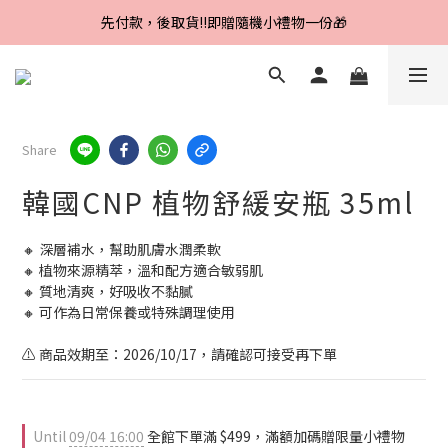
Line好友招募中，首購、回購皆贈100元
先付款，後取貨‼️即贈隨機小禮物一份🎁
Line好友招募中，首購、回購皆贈100元
Share
韓國CNP 植物舒緩安瓶 35ml
🔸 深層補水，幫助肌膚水潤柔軟
🔸 植物來源精萃，溫和配方適合敏弱肌
🔸 質地清爽，好吸收不黏膩
🔸 可作為日常保養或特殊調理使用
⚠️ 商品效期至：2026/10/17，請確認可接受再下單
Until
09/04 16:00
全館下單滿 $499，滿額加碼贈限量小禮物