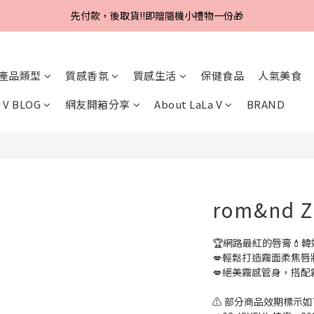
Line好友招募中，首購、回購皆贈100元
先付款，後取貨‼️即贈隨機小禮物一份🎁
Line好友招募中，首購、回購皆贈100元
產品類型
質感香氛
質感生活
保健食品
人氣美食
 V BLOG
網友開箱分享
About LaLa V
BRAND
rom&nd Z
🏆網路最紅的唇膏💄韓
💋輕鬆打造霧面柔焦唇
💋絕美霧感管身，搭配
⚠️ 部分商品效期標示