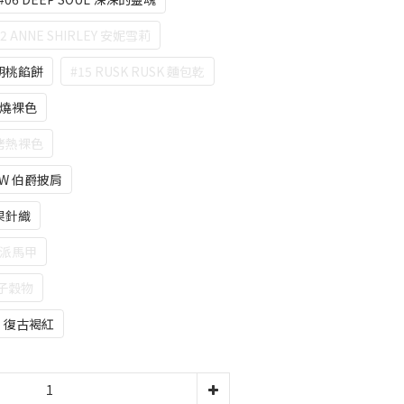
12 ANNE SHIRLEY 安妮雪莉
E 胡桃餡餅
#15 RUSK RUSK 麵包乾
 燃燒裸色
E 烤熱裸色
HAW 伯爵披肩
漿果針織
 反派馬甲
 裸子穀物
PE 復古褐紅