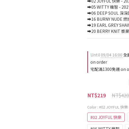
➡️02 JOYFUL 快樂 - 20
➡️05 WITTY 機智 - 202
➡️06 DEEP SOUL 深深
➡️16 BURNY NUDE 燃
➡️19 EARL GREY SHA
➡️20 BERRY KNIT 漿果
Until
09/04 16:00
全
on order
宅配滿1300免運 on o
NT$420
NT$219
Color
: #02 JOYFUL 快樂
#02 JOYFUL 快樂
#05 WITTY 機智