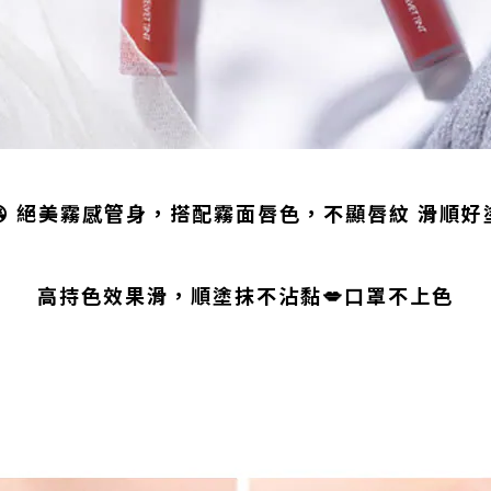
😘
絕美霧感管身，搭配霧面唇色，不顯唇紋 滑順好
高持色效果滑，順塗抹不沾黏💋口罩不上色