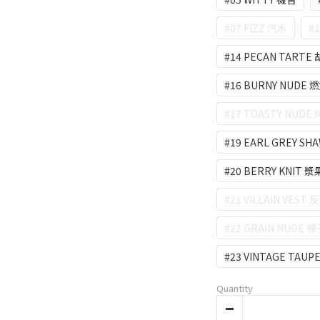
#07 FIZZ 汽水
#
#14 PECAN TART
#16 BURNY NUDE
#17 TOASTY NUD
#19 EARL GREY S
#20 BERRY KNIT 
#21 VILLAIN VEST
#22 GRAIN NUDE
#23 VINTAGE TAU
Quantity