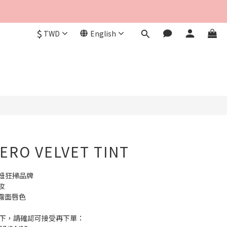
$
TWD
English
BUY NOW
ERO VELVET TINT
妞狂掃品牌 
妝
霧面唇色
如下，請確認可接受再下單：