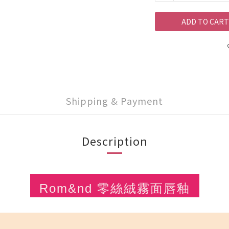
ADD TO CART
Shipping & Payment
Description
Rom&nd
零絲絨霧面唇釉