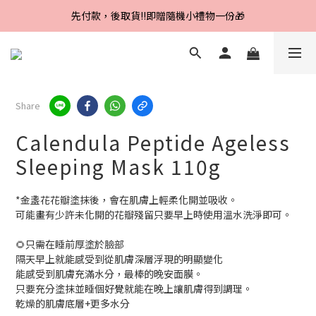
Line好友招募中，首購、回購皆贈100元
Line好友招募中，首購、回購皆贈100元
先付款，後取貨‼️即贈隨機小禮物一份🎁
Line好友招募中，首購、回購皆贈100元
Share
Calendula Peptide Ageless
Sleeping Mask 110g
*金盞花花瓣塗抹後，會在肌膚上輕柔化開並吸收。
可能畫有少許未化開的花瓣殘留只要早上時使用溫水洗淨即可。
🌻只需在睡前厚塗於臉部
隔天早上就能感受到從肌膚深層浮現的明顯變化
能感受到肌膚充滿水分，最棒的晚安面膜。
只要充分塗抹並睡個好覺就能在晚上讓肌膚得到調理。
乾燥的肌膚底層+更多水分