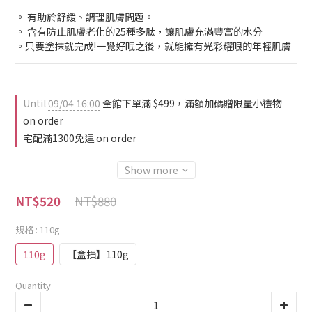
。 有助於舒緩、調理肌膚問題。
。 含有防止肌膚老化的25種多肽，讓肌膚充滿豐富的水分
。只要塗抹就完成!一覺好眠之後，就能擁有光彩耀眼的年輕肌膚
Until
09/04 16:00
全館下單滿 $499，滿額加碼贈限量小禮物
on order
宅配滿1300免運 on order
Show more
NT$880
NT$520
規格
: 110g
110g
【盒損】110g
Quantity