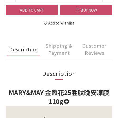
ADD TO CART
BUY NOW
Add to Wishlist
Shipping &
Customer
Description
Payment
Reviews
Description
MARY&MAY 金盞花25胜肽晚安凍膜
110g🌻