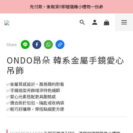
Line好友招募中，首購、回購皆贈100元
先付款，後取貨‼️即贈隨機小禮物一份🎁
Line好友招募中，首購、回購皆贈100元
Share
ONDO昂朵 韓系金屬手鏡愛心
吊飾
✅金屬質感設計，風格簡約耐看
✅手鏡造型吊飾增添特色細節
✅愛心元素搭配更具甜酷感
✅適合掛於包包、鑰匙或收納袋
✅輕巧好攜帶，穿搭點綴更方便