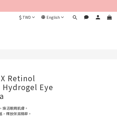
$
TWD
English
BUY NOW
X Retinol
 Hydrogel Eye
a
方，煥活眼周肌膚。
滑落，釋放保濕精華。