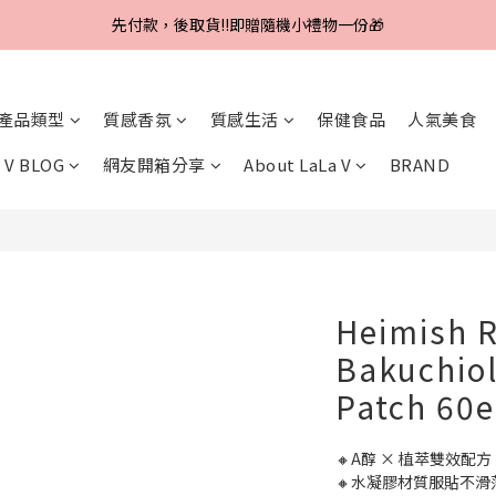
Line好友招募中，首購、回購皆贈100元
先付款，後取貨‼️即贈隨機小禮物一份🎁
Line好友招募中，首購、回購皆贈100元
產品類型
質感香氛
質感生活
保健食品
人氣美食
 V BLOG
網友開箱分享
About LaLa V
BRAND
Heimish R
Bakuchiol
Patch 60e
🔸A醇 × 植萃雙效配
🔸水凝膠材質服貼不