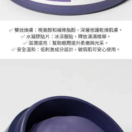
✅ 雙效煥膚：
視黃醇和補骨脂酚
，深層修護乾燥肌膚。
✅ 水凝膠貼片：冰涼服貼，釋放滿滿精華。
✅ 滋潤提亮：幫助眼周提升柔嫩與光采。
✅ 安全溫和：低刺激成分設計，敏弱肌可安心使用。