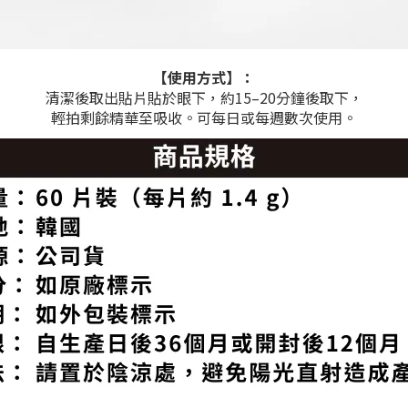
【使用方式】：
清潔後取出貼片貼於眼下，約15–20分鐘後取下，
輕拍剩餘精華至吸收。可每日或每週數次使用。