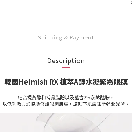
Shipping & Payment
Description
韓國
Heimish RX 植萃A醇水凝緊緻眼膜
結合視黃醇和補骨脂酚以及蘊含2%菸鹼醯胺，
以低刺激方式協助修護眼周肌膚，讓眼下肌膚賦予彈潤光澤。