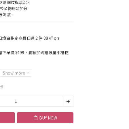
善乾燥細紋與暗沉。
日常保養輕鬆加分。
低刺激。
煥白指定商品任選 2 件 88 折 on
館下單滿 $499，滿額加碼贈限量小禮物
Show more
20
BUY NOW