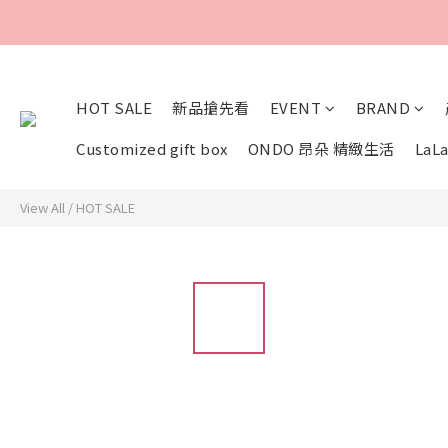
HOT SALE
新品搶先看
EVENT
BRAND
Customized gift box
ONDO 昂朵 精緻生活
LaLa
View All
/
HOT SALE