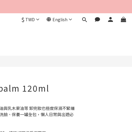
$
TWD
English
BUY NOW
 balm 120ml
精油與乳木果油等 卸完妝也極度保濕不緊繃
、洗臉、保養一罐全包，懶人日常與出遊必