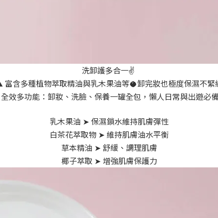
洗卸護多合一✌️ 
▲ 富含多種植物萃取精油與乳木果油等🥥卸完妝也極度保濕不緊
 全效多功能：卸妝、洗臉、保養一罐全包，懶人日常與出遊必備
乳木果油 ➤ 保濕鎖水維持肌膚彈性
白茶花萃取物 ➤ 維持肌膚油水平衡
草本精油 ➤ 舒緩、調理肌膚
椰子萃取 ➤ 增強肌膚保護力