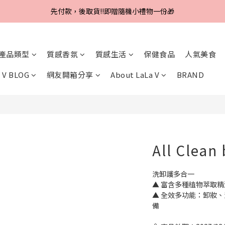
Line好友招募中，首購、回購皆贈100元
先付款，後取貨‼️即贈隨機小禮物一份🎁
Line好友招募中，首購、回購皆贈100元
產品類型
質感香氛
質感生活
保健食品
人氣美食
 V BLOG
網友開箱分享
About LaLa V
BRAND
All Clean
洗卸護多合一
▲ 富含多種植物萃取
▲ 全效多功能：卸妝
備