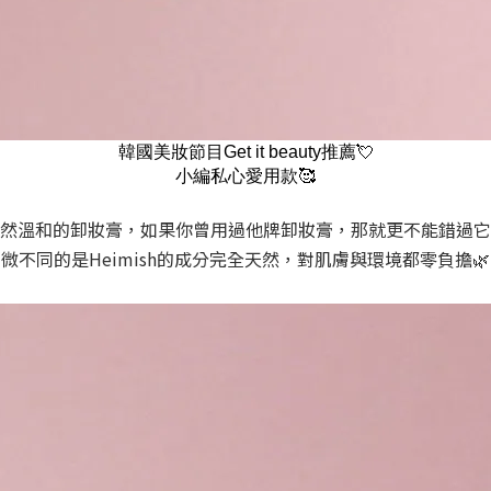
韓國美妝節目Get it beauty推薦💘
小編私心愛用款🥰
然溫和的卸妝膏，如果你曾用過他牌卸妝膏，那就更不能錯過它
微不同的是Heimish的成分完全天然，對肌膚與環境都零負擔🌿