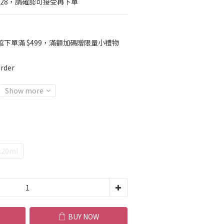
03/28，請確認可接受再下單
館下單滿 $499，滿額加碼贈限量小禮物
rder
Show more
20ml
BUY NOW