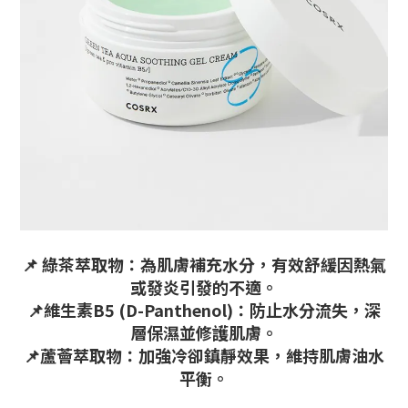
📌
綠茶萃取物：為肌膚補充水分，有效舒緩因熱氣
或發炎引發的不適。
📌
維生素B5 (D-Panthenol)：防止水分流失，深
層保濕並修護肌膚。
📌
蘆薈萃取物：加強冷卻鎮靜效果，維持肌膚油水
平衡。