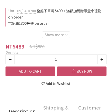
Until
09/04 16:00
全館下單滿 $499，滿額加碼贈限量小禮物
on order
宅配滿1300免運 on order
Show more
NT$489
NT$880
Quantity
ADD TO CART
BUY NOW
Add to Wishlist
Shipping &
Customer
Description