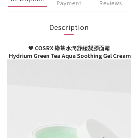
Payment
Reviews
Description
❤️
COSRX 綠茶水潤舒緩凝膠面霜
Hydrium Green Tea Aqua Soothing Gel Cream