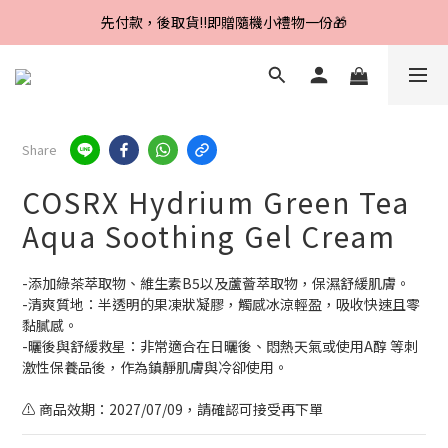
Line好友招募中，首購、回購皆贈100元
先付款，後取貨‼️即贈隨機小禮物一份🎁
Line好友招募中，首購、回購皆贈100元
Share
COSRX Hydrium Green Tea
Aqua Soothing Gel Cream
-添加綠茶萃取物、維生素B5以及蘆薈萃取物，保濕舒緩肌膚。
-清爽質地：半透明的果凍狀凝膠，觸感冰涼輕盈，吸收快速且零
黏膩感。
-曬後與舒緩救星：非常適合在日曬後、悶熱天氣或使用A醇 等刺
激性保養品後，作為鎮靜肌膚與冷卻使用。
⚠️ 商品效期：2027/07/09，請確認可接受再下單