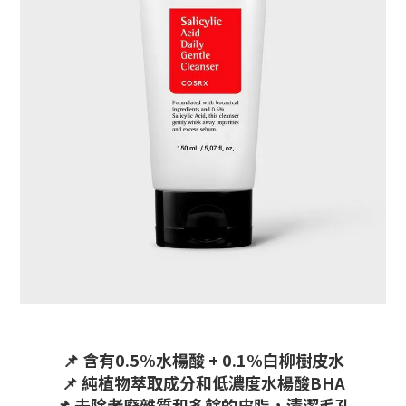
📌 含有0.5%水楊酸 + 0.1%白柳樹皮水
📌 純植物萃取成分和低濃度水楊酸BHA
📌 去除老廢雜質和多餘的皮脂，清潔毛孔