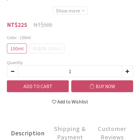
Show more
NT$500
NT$225
Color
: 150ml
150ml
微盒損-150ml
Quantity
ADD TO CART
BUY NOW
Add to Wishlist
Shipping &
Customer
Description
Payment
Reviews