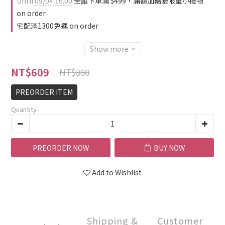
Until
09/04 16:00
全館下單滿 $499，滿額加碼贈限量小禮物
on order
宅配滿1300免運 on order
Show more
NT$609
NT$880
PREORDER ITEM
Quantity
PREORDER NOW
BUY NOW
Add to Wishlist
Shipping &
Customer