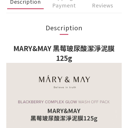
Description
Payment
Reviews
Description
MARY&MAY 黑莓玻尿酸潔淨泥膜
125g