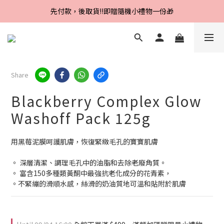
Line好友招募中，首購、回購皆贈100元
先付款，後取貨‼️即贈隨機小禮物一份🎁
Line好友招募中，首購、回購皆贈100元
Share
Blackberry Complex Glow
Washoff Pack 125g
用黑莓泥膜呵護肌膚，恢復緊緻毛孔的寶寶肌膚
。 深層清潔、調理毛孔中的油脂和去除老廢角質。
。 富含150多種類黃酮中最強抗老化成分的花青素，
。不緊繃的滑順水感，絲滑的奶油質地可溫和貼附於肌膚