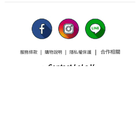
|
合作相關
服務條款
|
購物說明
|
隱私權保護
BUY NOW
Contact LaLa V
✨
✨
E-mail
info@lala-v.com
營業時間
Mon-Fri 10:00 AM~17:00 PM
公司名稱
飛比特國際股份有限公司
統一編號
50968407
出貨地址
新北市林口區工四路38號3樓之1