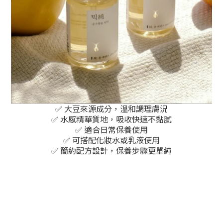
✅ 大豆來源成分，溫和調理膚況
✅ 水感精華質地，吸收快速不黏膩
✅ 適合日常保養使用
✅ 可搭配化妝水或乳液使用
✅ 簡約配方設計，保養步驟更單純