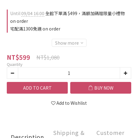
Until
09/04 16:00
全館下單滿 $499，滿額加碼贈限量小禮物
on order
宅配滿1300免運 on order
Show more
NT$599
NT$1,080
Quantity
ADD TO CART
BUY NOW
Add to Wishlist
Shipping &
Customer
Description