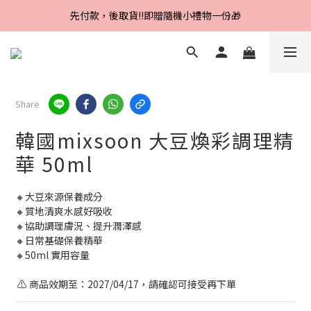
Line好友招募中，首購、回購皆贈100元
先付款，後取貨‼️即贈隨機小禮物一份🎁
Line好友招募中，首購、回購皆贈100元
Share
韓國mixsoon 大豆煥彩調理精
華 50ml
🔸大豆來源保養成分
🔸質地清爽水感好吸收
🔸協助調理膚況、提升潤澤感
🔸日常基礎保養精華
🔸50ml 實用容量
 ⚠️ 商品效期至：2027/04/17，請確認可接受再下單