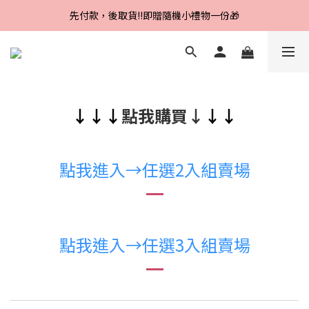
Line好友招募中，首購、回購皆贈100元
先付款，後取貨‼️即贈隨機小禮物一份🎁
Line好友招募中，首購、回購皆贈100元
↓↓↓
點我購買↓
↓↓
點我進入→任選2入組賣場
點我進入→任選3入組賣場