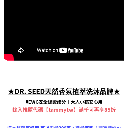
★DR. SEED天然香氛植萃洗沐品牌★
#EWG安全認證成分｜大人小孩安心用
輸入推薦代碼【tammytw】滿千可再享85折
樺木抗菌氣墊梳 首批限量300支，數量有限！要買要快～