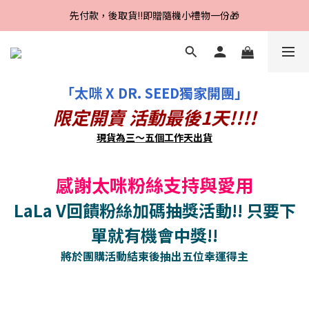
Line好友招募中，首購、回購皆贈100元
先付款，後取貨‼️即贈隨機小禮物一份🎁
Line好友招募中，首購、回購皆贈100元
「太咪 X DR. SEED獨家開團」
限定開賣 活動最後1天!!!!
現貨為三～五個工作天出貨
感謝太咪粉絲支持與愛用
LaLa V回饋粉絲加碼抽獎活動!! 只要下
單就有機會中獎!!
將於團購活動結束後抽出五位幸運得主