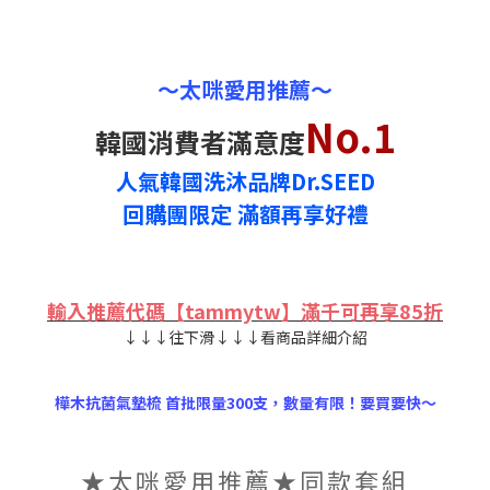
～太咪愛用推薦～
No.1
韓國消費者滿意度
人氣韓國洗沐品牌Dr.SEED
回購團限定 滿額再享好禮
輸入推薦代碼【tammytw】滿千可再享85折
↓↓↓往下滑↓↓↓看商品詳細介紹
樺木抗菌氣墊梳 首批限量300支，數量有限！要買要快～
★太咪愛用推薦★同款套組