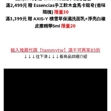
滿2,499元 贈 Essencias手工軟木盒馬卡龍皂(香味
隨機)
限量30
滿3,399元 贈
AXIS-Y 積雪草保濕洗面乳+淨亮白橡
限量20
皮擦精華5ml
輸入推薦代碼【tammytw】滿千可再享85折
↓↓↓往下滑↓↓↓看商品詳細介紹