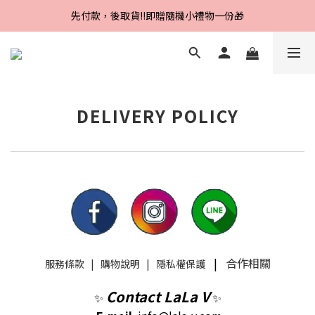
Line好友招募中，首購、回購皆贈100元
先付款，後取貨‼️即贈隨機小禮物一份🎁
Line好友招募中，首購、回購皆贈100元
DELIVERY POLICY
|
合作相關
服務條款
|
購物說明
|
隱私權保護
Contact LaLa V
✨
✨