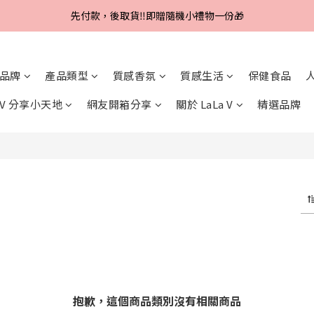
Line好友招募中，首購、回購皆贈100元
先付款，後取貨‼️即贈隨機小禮物一份🎁
Line好友招募中，首購、回購皆贈100元
品牌
產品類型
質感香氛
質感生活
保健食品
a V 分享小天地
網友開箱分享
關於 LaLa V
精選品牌
抱歉，這個商品類別沒有相關商品