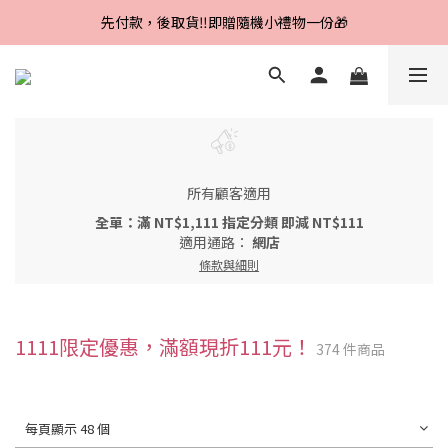
Line好友招募中，首購、回購皆贈100元
先付款，後取貨‼️即贈隨機小禮物一份🎁
Line好友招募中，首購、回購皆贈100元
所有顧客適用
全單：滿 NT$1,111 指定分類 即減 NT$111
適用通路：
網店
條款與細則
1111限定優惠，滿額現折111元！
374 件商品
每頁顯示 48 個