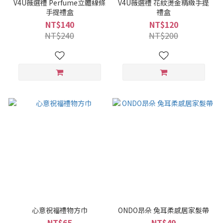
V4U薇選禮 Perfume立體線條
V4U薇選禮 花紋燙金精緻手提
手提禮盒
禮盒
NT$140
NT$120
NT$240
NT$200
心意祝福禮物方巾
ONDO昂朵 兔耳柔感居家髮帶
NT$65
NT$49