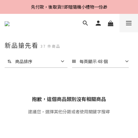
Line好友招募中，首購、回購皆贈100元
先付款，後取貨‼️即贈隨機小禮物一份🎁
Line好友招募中，首購、回購皆贈100元
新品搶先看
37 件商品
商品排序
每頁顯示 48 個
抱歉，這個商品類別沒有相關商品
建議您，選擇其他分類或者使用關鍵字搜尋